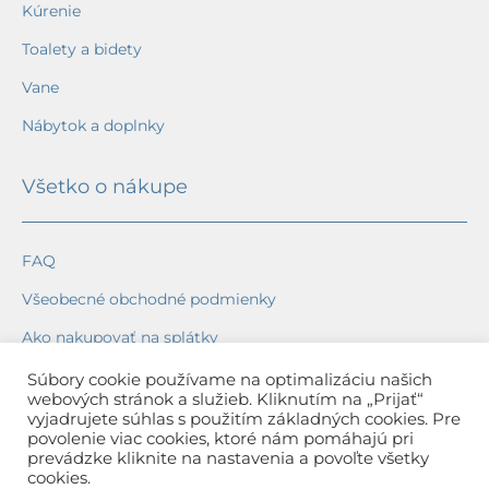
Kúrenie
Toalety a bidety
Vane
Nábytok a doplnky
Všetko o nákupe
FAQ
Všeobecné obchodné podmienky
Ako nakupovať na splátky
Ochrana osobných údajov
Súbory cookie používame na optimalizáciu našich
webových stránok a služieb. Kliknutím na „Prijať“
Reklamačný poriadok
vyjadrujete súhlas s použitím základných cookies. Pre
povolenie viac cookies, ktoré nám pomáhajú pri
Spôsob a cena dopravy
prevádzke kliknite na nastavenia a povoľte všetky
cookies.