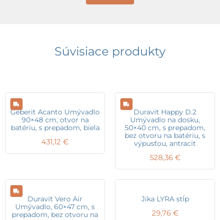
Súvisiace produkty
Geberit Acanto Umývadlo
Duravit Happy D.2
90×48 cm, otvor na
Umývadlo na dosku,
batériu, s prepadom, biela
50×40 cm, s prepadom,
bez otvoru na batériu, s
431,12
€
výpusťou, antracit
528,36
€
Duravit Vero Air
Jika LYRA stĺp
Umývadlo, 60×47 cm, s
29,76
€
prepadom, bez otvoru na