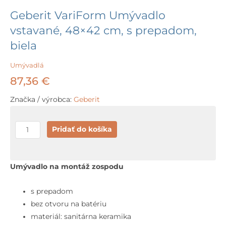
Geberit VariForm Umývadlo
vstavané, 48×42 cm, s prepadom,
biela
Umývadlá
87,36
€
Značka / výrobca:
Geberit
množstvo
Pridať do košíka
Geberit
VariForm
Umývadlo
Umývadlo na montáž zospodu
vstavané,
48x42
s prepadom
cm,
bez otvoru na batériu
s
materiál: sanitárna keramika