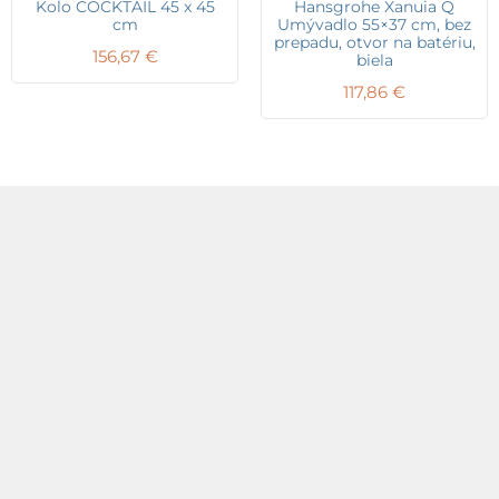
Kolo COCKTAIL 45 x 45
Hansgrohe Xanuia Q
cm
Umývadlo 55×37 cm, bez
prepadu, otvor na batériu,
156,67
€
biela
117,86
€