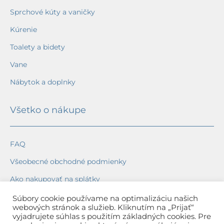
Sprchové kúty a vaničky
Kúrenie
Toalety a bidety
Vane
Nábytok a doplnky
Všetko o nákupe
FAQ
Všeobecné obchodné podmienky
Ako nakupovať na splátky
Ochrana osobných údajov
Súbory cookie používame na optimalizáciu našich
webových stránok a služieb. Kliknutím na „Prijať“
Reklamačný poriadok
vyjadrujete súhlas s použitím základných cookies. Pre