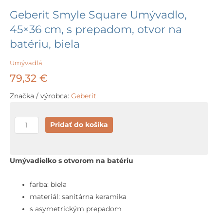
Geberit Smyle Square Umývadlo,
45×36 cm, s prepadom, otvor na
batériu, biela
Umývadlá
79,32
€
Značka / výrobca:
Geberit
množstvo
Pridať do košíka
Geberit
Smyle
Square
Umývadielko s otvorom na batériu
Umývadlo,
45x36
farba: biela
cm,
materiál: sanitárna keramika
s
s asymetrickým prepadom