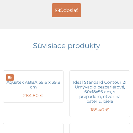
Odoslať
Súvisiace produkty
Aquatek ABBA 59,6 x 39,8
Ideal Standard Contour 21
cm
Umývadlo bezbariérové,
60x18x56 cm, s
284,80
€
prepadom, otvor na
batériu, biela
185,40
€