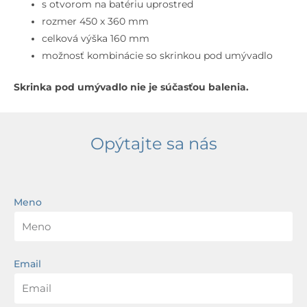
prepadom,
s otvorom na batériu uprostred
otvor
rozmer 450 x 360 mm
na
celková výška 160 mm
batériu,
možnosť kombinácie so skrinkou pod umývadlo
biela
Skrinka pod umývadlo nie je súčasťou balenia.
Opýtajte sa nás
Meno
Email