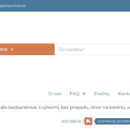
pelneonline.sk
Vyhľadať
ukty
O nás
FAQ
Značky
Kont
lo bezbariérové, s výrezmi, bez prepadu, otvor na batériu, a
500.666.01.2
DOPRAVA ZDAR