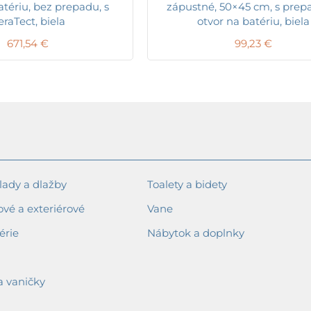
atériu, bez prepadu, s
zápustné, 50×45 cm, s pre
raTect, biela
otvor na batériu, biela
671,54
€
99,23
€
ady a dlažby
Toalety a bidety
ové a exteriérové
Vane
érie
Nábytok a doplnky
a vaničky