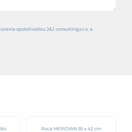
ania spoločnosťou J&J consulting,s.r.o. a
dlo
Roca MERIDIAN 55 x 42 cm