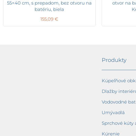
55×40 cm, s prepadom, bez otvoru na
otvor na b
batériu, biela
Ke
155,09
€
Produkty
Kúpeľňové obkl
Dlažby interiér
Vodovodné bat
Umývadlá
Sprchové kúty 
Kúrenie