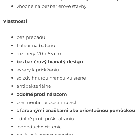
vhodné na bezbariérové stavby
Vlastnosti
bez prepadu
1 otvor na batériu
rozmery: 70 x 55 cm
bezbariérový hranatý design
výrezy k pridržaniu
so zdvihnutou hranou ku stene
antibakteriálne
odolné proti nárazom
pre mentálne postihnutých
s farebnými značkami ako orientačnou pomôckou
odolné proti poškriabaniu
jednoduché čistenie
bezšvová oprava povrchu