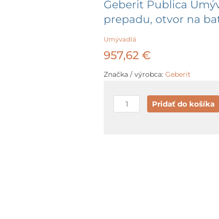
Geberit Publica Umýv
prepadu, otvor na bat
Umývadlá
957,62
€
Značka / výrobca:
Geberit
množstvo
Pridať do košíka
Geberit
Publica
Umývadlo
bezbariérové,
s
výrezmi,
bez
prepadu,