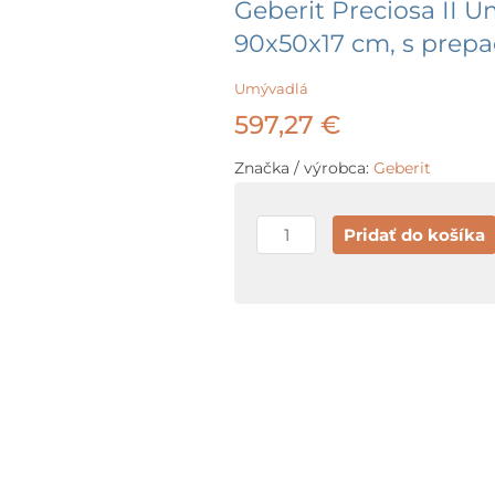
Geberit Preciosa II 
90x50x17 cm, s prepad
Umývadlá
597,27
€
Značka / výrobca:
Geberit
množstvo
Pridať do košíka
Geberit
Preciosa
II
Umývadlo
s
plochou
na
odkladanie,