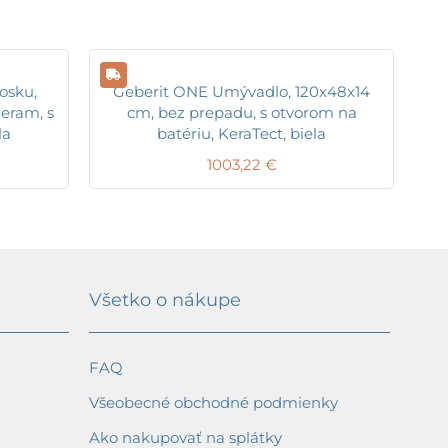
osku,
Geberit ONE Umývadlo, 120x48x14
eram, s
cm, bez prepadu, s otvorom na
la
batériu, KeraTect, biela
1003,22
€
Všetko o nákupe
FAQ
Všeobecné obchodné podmienky
Ako nakupovať na splátky