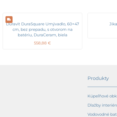
Duravit DuraSquare Umývadlo, 60×47
Jik
cm, bez prepadu, s otvorom na
batériu, DuraCeram, biela
558,88
€
Produkty
Kúpeľňové obkl
Dlažby interiér
Vodovodné bat