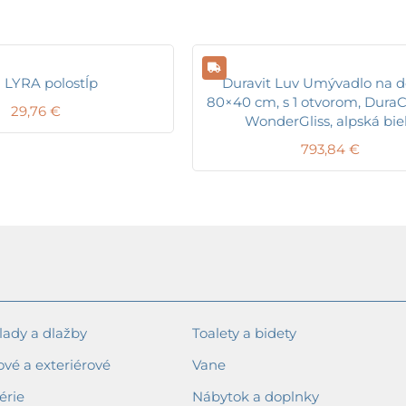
a LYRA polostĺp
Duravit Luv Umývadlo na d
80×40 cm, s 1 otvorom, DuraC
29,76
€
WonderGliss, alpská bie
793,84
€
ady a dlažby
Toalety a bidety
ové a exteriérové
Vane
érie
Nábytok a doplnky