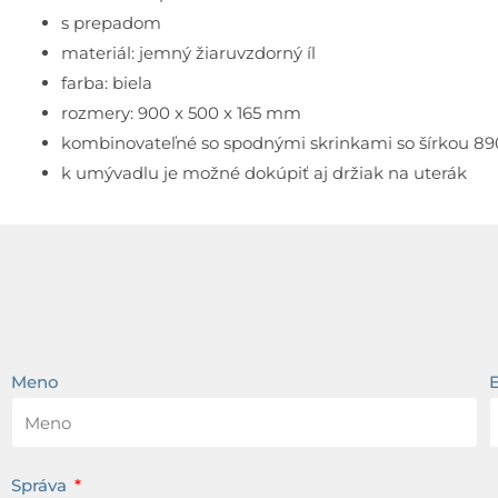
s prepadom
materiál: jemný žiaruvzdorný íl
farba: biela
rozmery: 900 x 500 x 165 mm
kombinovateľné so spodnými skrinkami so šírkou 
k umývadlu je možné dokúpiť aj držiak na uterák
Meno
Správa