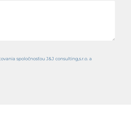
ania spoločnosťou J&J consulting,s.r.o. a