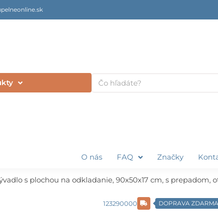
pelneonline.sk
Vyhľadať
ukty
O nás
FAQ
Značky
Kont
ývadlo s plochou na odkladanie, 90x50x17 cm, s prepadom, ot
123290000
DOPRAVA ZDARM