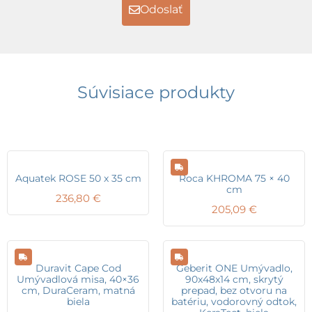
Odoslať
Súvisiace produkty
Aquatek ROSE 50 x 35 cm
Roca KHROMA 75 × 40
cm
236,80
€
205,09
€
Duravit Cape Cod
Geberit ONE Umývadlo,
Umývadlová misa, 40×36
90x48x14 cm, skrytý
cm, DuraCeram, matná
prepad, bez otvoru na
biela
batériu, vodorovný odtok,