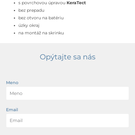
prepadu,
s povrchovou úpravou
KeraTect
bez
bez prepadu
otvoru
bez otvoru na batériu
na
úzky okraj
batériu,
na montáž na skrinku
KeraTect,
biela
Opýtajte sa nás
Meno
Email