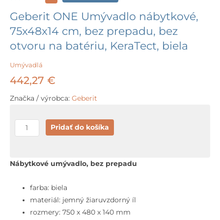
Geberit ONE Umývadlo nábytkové,
75x48x14 cm, bez prepadu, bez
otvoru na batériu, KeraTect, biela
Umývadlá
442,27
€
Značka / výrobca:
Geberit
množstvo
Pridať do košíka
Geberit
ONE
Umývadlo
Nábytkové umývadlo, bez prepadu
nábytkové,
75x48x14
farba: biela
cm,
materiál: jemný žiaruvzdorný íl
bez
rozmery: 750 x 480 x 140 mm