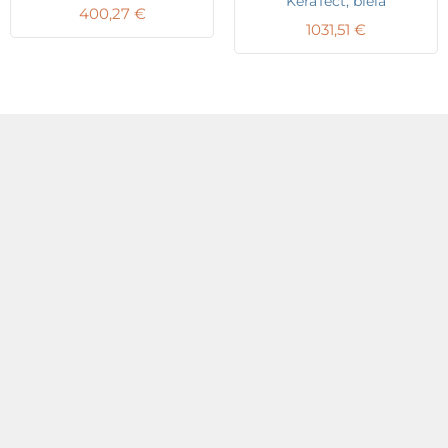
KeraTect, biela
400,27
€
1031,51
€