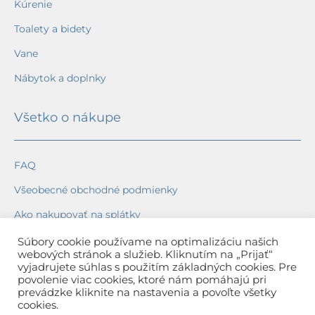
Kúrenie
Toalety a bidety
Vane
Nábytok a doplnky
Všetko o nákupe
FAQ
Všeobecné obchodné podmienky
Ako nakupovať na splátky
Ochrana osobných údajov
Súbory cookie používame na optimalizáciu našich
webových stránok a služieb. Kliknutím na „Prijať“
Reklamačný poriadok
vyjadrujete súhlas s použitím základných cookies. Pre
povolenie viac cookies, ktoré nám pomáhajú pri
Spôsob a cena dopravy
prevádzke kliknite na nastavenia a povoľte všetky
cookies.
Dodacie lehoty