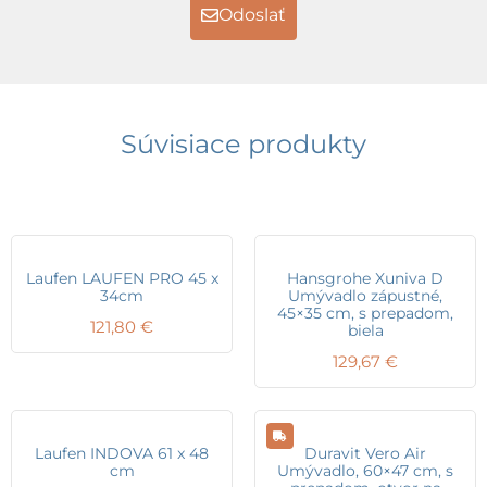
Odoslať
Súvisiace produkty
Laufen LAUFEN PRO 45 x
Hansgrohe Xuniva D
34cm
Umývadlo zápustné,
45×35 cm, s prepadom,
121,80
€
biela
129,67
€
Laufen INDOVA 61 x 48
Duravit Vero Air
cm
Umývadlo, 60×47 cm, s