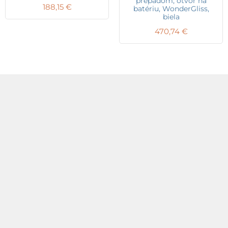
prepadom, otvor na
188,15
€
batériu, WonderGliss,
biela
470,74
€