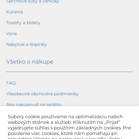
Sprchové kúty a vaničky
Kúrenie
Toalety a bidety
Vane
Nábytok a doplnky
Všetko o nákupe
FAQ
Všeobecné obchodné podmienky
Ako nakupovať na splátky
Ochrana osobných údajov
Súbory cookie používame na optimalizáciu našich
webových stránok a služieb. Kliknutím na „Prijať“
Reklamačný poriadok
vyjadrujete súhlas s použitím základných cookies. Pre
povolenie viac cookies, ktoré nám pomáhajú pri
Spôsob a cena dopravy