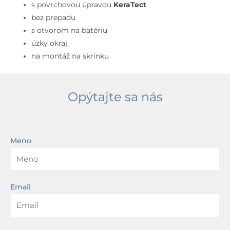
prepadu,
s povrchovou úpravou
KeraTect
s
bez prepadu
otvorom
s otvorom na batériu
na
úzky okraj
batériu,
na montáž na skrinku
KeraTect,
biela
Opýtajte sa nás
Meno
Email