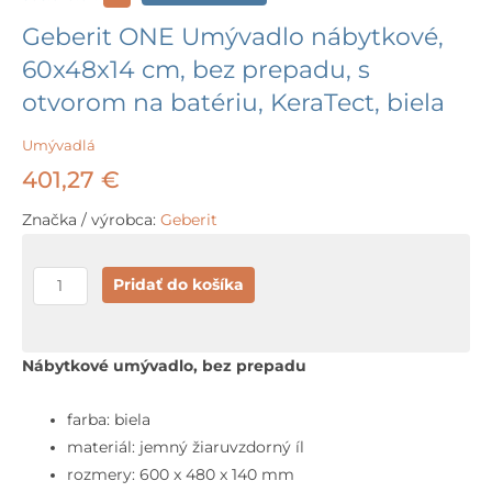
Geberit ONE Umývadlo nábytkové,
60x48x14 cm, bez prepadu, s
otvorom na batériu, KeraTect, biela
Umývadlá
401,27
€
Značka / výrobca:
Geberit
množstvo
Pridať do košíka
Geberit
ONE
Umývadlo
Nábytkové umývadlo, bez prepadu
nábytkové,
60x48x14
farba: biela
cm,
materiál: jemný žiaruvzdorný íl
bez
rozmery: 600 x 480 x 140 mm