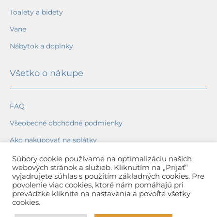
Toalety a bidety
Vane
Nábytok a doplnky
Všetko o nákupe
FAQ
Všeobecné obchodné podmienky
Ako nakupovať na splátky
Ochrana osobných údajov
Súbory cookie používame na optimalizáciu našich
webových stránok a služieb. Kliknutím na „Prijať“
Reklamačný poriadok
vyjadrujete súhlas s použitím základných cookies. Pre
povolenie viac cookies, ktoré nám pomáhajú pri
Spôsob a cena dopravy
prevádzke kliknite na nastavenia a povoľte všetky
cookies.
Dodacie lehoty