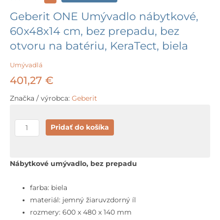
Geberit ONE Umývadlo nábytkové,
60x48x14 cm, bez prepadu, bez
otvoru na batériu, KeraTect, biela
Umývadlá
401,27
€
Značka / výrobca:
Geberit
množstvo
Pridať do košíka
Geberit
ONE
Umývadlo
Nábytkové umývadlo, bez prepadu
nábytkové,
60x48x14
farba: biela
cm,
materiál: jemný žiaruvzdorný íl
bez
rozmery: 600 x 480 x 140 mm