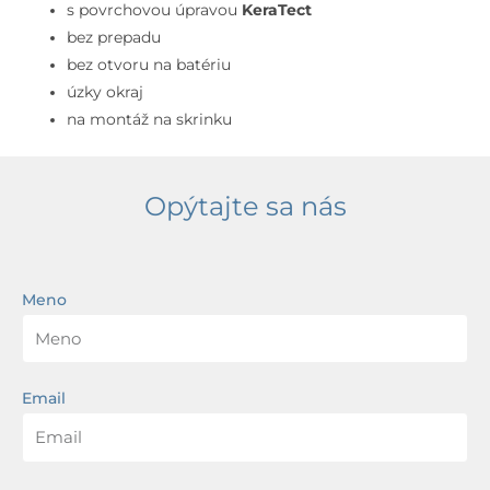
prepadu,
s povrchovou úpravou
KeraTect
bez
bez prepadu
otvoru
bez otvoru na batériu
na
úzky okraj
batériu,
na montáž na skrinku
KeraTect,
biela
Opýtajte sa nás
Meno
Email