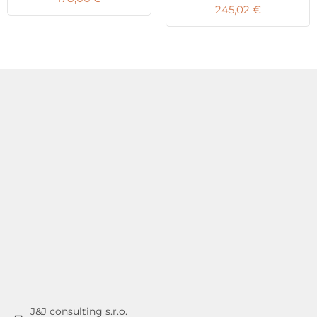
245,02
€
J&J consulting s.r.o.