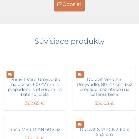
Odoslať
Súvisiace produkty
Duravit Vero Umývadlo
Duravit Vero Air
na dosku, 60×47 cm, s
Umývadlo, 80×47 cm, bez
prepadom, s otvorom na
prepadu, bez otvoru na
batériu, biela
batériu, biela
362,65
€
559,03
€
Roca MERIDIAN 60 x 32
Duravit STARCK 3 60 x
54,5 cm
178,06
€