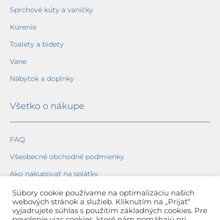
Sprchové kúty a vaničky
Kúrenie
Toalety a bidety
Vane
Nábytok a doplnky
Všetko o nákupe
FAQ
Všeobecné obchodné podmienky
Ako nakupovať na splátky
Ochrana osobných údajov
Súbory cookie používame na optimalizáciu našich
webových stránok a služieb. Kliknutím na „Prijať“
Reklamačný poriadok
vyjadrujete súhlas s použitím základných cookies. Pre
povolenie viac cookies, ktoré nám pomáhajú pri