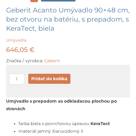
Geberit Acanto Umývadlo 90×48 cm,
bez otvoru na batériu, s prepadom, s
KeraTect, biela
Umývadlá
646,05
€
Značka / výrobca:
Geberit
množstvo
Pridať do košíka
Geberit
Acanto
Umývadlo
Umývadlo s prepadom as odkladacou plochou po
90x48
stranách
cm,
bez
farba biela s povrchovou úpravou
KeraTect
otvoru
materiál jemný žiaruvzdorný íl