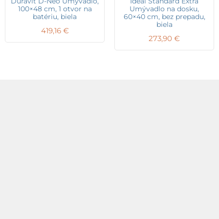
Duravit D-Neo Umývadlo,
Ideal Standard Extra
100×48 cm, 1 otvor na
Umývadlo na dosku,
batériu, biela
60×40 cm, bez prepadu,
biela
419,16
€
273,90
€