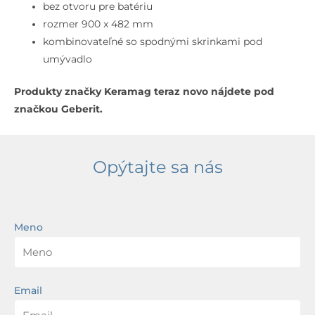
na
bez otvoru pre batériu
batériu,
rozmer 900 x 482 mm
s
kombinovateľné so spodnými skrinkami pod
prepadom,
umývadlo
s
Produkty značky Keramag teraz novo nájdete pod
KeraTect,
značkou Geberit.
biela
Opýtajte sa nás
Meno
Email