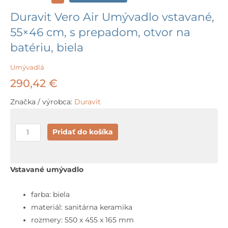
Duravit Vero Air Umývadlo vstavané,
55×46 cm, s prepadom, otvor na
batériu, biela
Umývadlá
290,42
€
Značka / výrobca:
Duravit
množstvo
Pridať do košíka
Duravit
Vero
Air
Vstavané umývadlo
Umývadlo
vstavané,
farba: biela
55x46
materiál: sanitárna keramika
cm,
rozmery: 550 x 455 x 165 mm