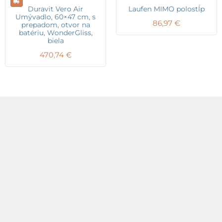
Duravit Vero Air
Laufen MIMO polostĺp
Umývadlo, 60×47 cm, s
86,97
€
prepadom, otvor na
batériu, WonderGliss,
biela
470,74
€