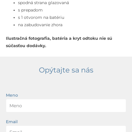
s
spodná strana glazovaná
prepadom,
s prepadom
otvor
s 1 otvorom na batériu
na
na zabudovanie zhora
batériu,
Ilustračná fotografia, batéria a kryt odtoku nie sú
biela
súčasťou dodávky.
Opýtajte sa nás
Meno
Email