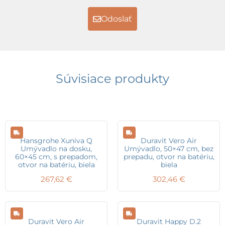
Odoslať
Súvisiace produkty
Hansgrohe Xuniva Q
Duravit Vero Air
Umývadlo na dosku,
Umývadlo, 50×47 cm, bez
60×45 cm, s prepadom,
prepadu, otvor na batériu,
otvor na batériu, biela
biela
267,62
€
302,46
€
Duravit Vero Air
Duravit Happy D.2