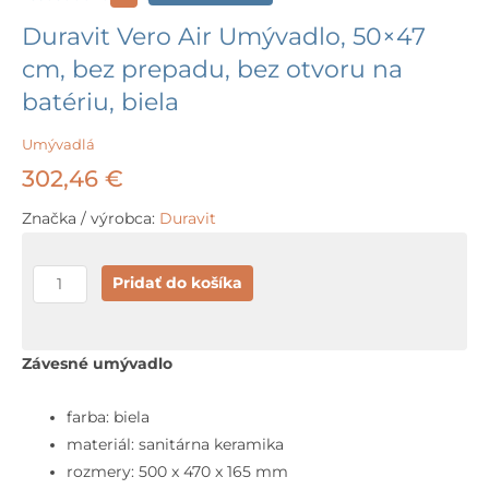
Duravit Vero Air Umývadlo, 50×47
cm, bez prepadu, bez otvoru na
batériu, biela
Umývadlá
302,46
€
Značka / výrobca:
Duravit
množstvo
Pridať do košíka
Duravit
Vero
Air
Závesné umývadlo
Umývadlo,
50x47
farba: biela
cm,
materiál: sanitárna keramika
bez
rozmery: 500 x 470 x 165 mm