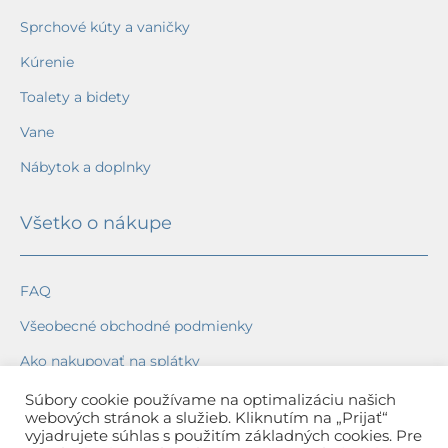
Sprchové kúty a vaničky
Kúrenie
Toalety a bidety
Vane
Nábytok a doplnky
Všetko o nákupe
FAQ
Všeobecné obchodné podmienky
Ako nakupovať na splátky
Ochrana osobných údajov
Súbory cookie používame na optimalizáciu našich
webových stránok a služieb. Kliknutím na „Prijať“
Reklamačný poriadok
vyjadrujete súhlas s použitím základných cookies. Pre