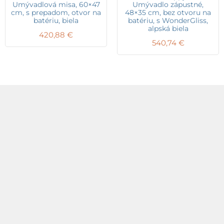
Umývadlová misa, 60×47
Umývadlo zápustné,
cm, s prepadom, otvor na
48×35 cm, bez otvoru na
batériu, biela
batériu, s WonderGliss,
alpská biela
420,88
€
540,74
€