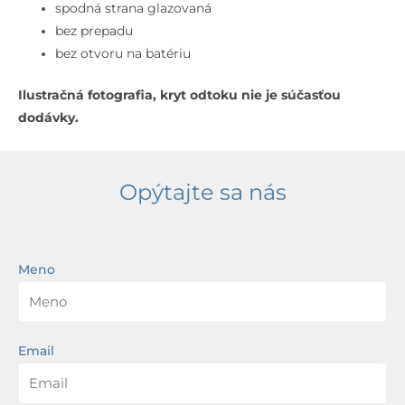
prepadu,
spodná strana glazovaná
bez
bez prepadu
otvoru
bez otvoru na batériu
na
Ilustračná fotografia, kryt odtoku nie je súčasťou
batériu,
dodávky.
biela
Opýtajte sa nás
Meno
Email