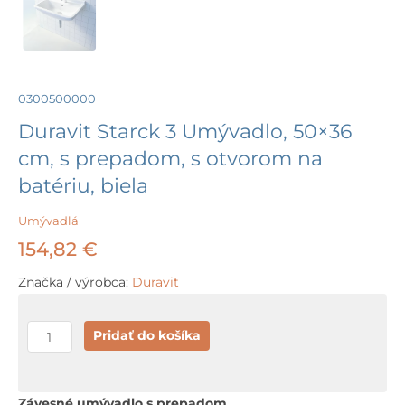
0300500000
Duravit Starck 3 Umývadlo, 50×36
cm, s prepadom, s otvorom na
batériu, biela
Umývadlá
154,82
€
Značka / výrobca:
Duravit
množstvo
Pridať do košíka
Duravit
Starck
3
Závesné umývadlo s prepadom