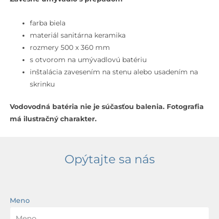
Umývadlo,
50x36
farba biela
cm,
materiál sanitárna keramika
s
rozmery 500 x 360 mm
prepadom,
s otvorom na umývadlovú batériu
s
inštalácia zavesením na stenu alebo usadením na
otvorom
skrinku
na
Vodovodná batéria nie je súčasťou balenia. Fotografia
batériu,
má ilustračný charakter.
biela
Opýtajte sa nás
Meno