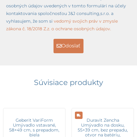
osobných údajov uvedených v tomto formulári na účely
kontaktovania spoločnosťou J&J consulting,s.r.o. a
vyhlasujem, že som si
vedomý svojich práv v zmysle
zákona č. 18/2018 Z.z. o ochrane osobných údajov.
Odoslať
Súvisiace produkty
Geberit VariForm
Duravit Zencha
Umývadlo vstavané,
Umývadlo na dosku,
58×49 cm, s prepadom,
55×39 cm, bez prepadu,
biela
otvor na batériu,