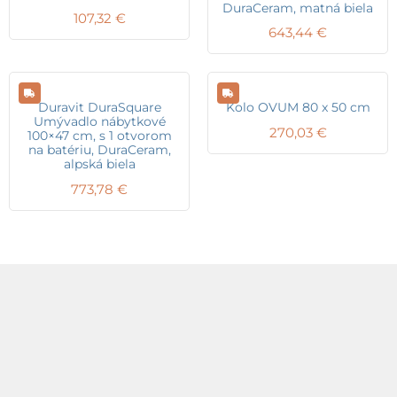
DuraCeram, matná biela
107,32
€
643,44
€
Duravit DuraSquare
Kolo OVUM 80 x 50 cm
Umývadlo nábytkové
270,03
€
100×47 cm, s 1 otvorom
na batériu, DuraCeram,
alpská biela
773,78
€