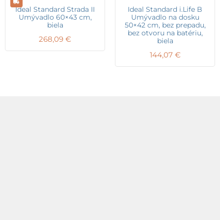
Ideal Standard Strada II
Ideal Standard i.Life B
Umývadlo 60×43 cm,
Umývadlo na dosku
biela
50×42 cm, bez prepadu,
bez otvoru na batériu,
268,09
€
biela
144,07
€