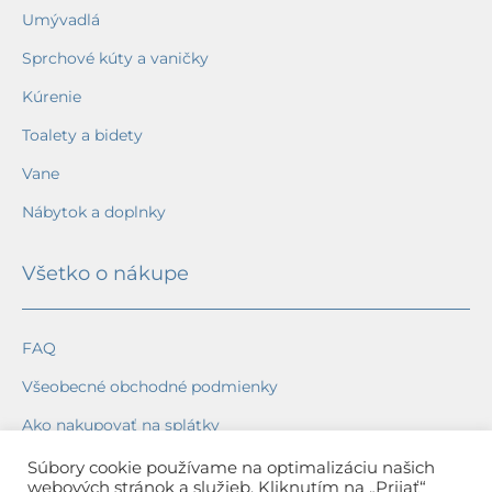
Umývadlá
Sprchové kúty a vaničky
Kúrenie
Toalety a bidety
Vane
Nábytok a doplnky
Všetko o nákupe
FAQ
Všeobecné obchodné podmienky
Ako nakupovať na splátky
Ochrana osobných údajov
Súbory cookie používame na optimalizáciu našich
webových stránok a služieb. Kliknutím na „Prijať“