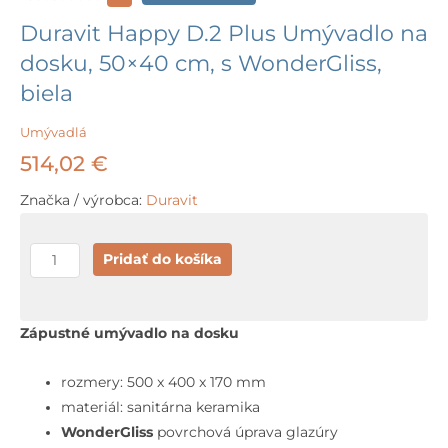
Duravit Happy D.2 Plus Umývadlo na
dosku, 50×40 cm, s WonderGliss,
biela
Umývadlá
514,02
€
Značka / výrobca:
Duravit
množstvo
Pridať do košíka
Duravit
Happy
D.2
Zápustné umývadlo na dosku
Plus
Umývadlo
rozmery: 500 x 400 x 170 mm
na
materiál: sanitárna keramika
dosku,
WonderGliss
povrchová úprava glazúry