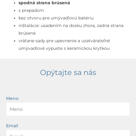
50x40
spodná strana brúsená
cm,
s prepadom
s
bez otvoru pre umývadlovú batériu
WonderGliss,
inštalácie: usadením na dosku zhora, zadná strana
biela
brúsená
vrátane sady pre upevnenie a uzatvárateľné
umývadlové výpuste s keramickou krytkou
Opýtajte sa nás
Meno
Email