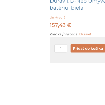
Duravit D-Neo Umýva
batériu, biela
Umývadlá
157,43
€
Značka / výrobca:
Duravit
množstvo
Pridať do košíka
Duravit
D-
Neo
Umývadlo,
65x44
cm,
bez
otvoru
na