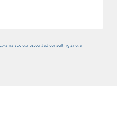
ania spoločnosťou J&J consulting,s.r.o. a