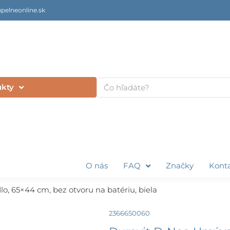
pelneonline.sk
Vyhľadať
ukty
O nás
FAQ
Značky
Kont
, 65×44 cm, bez otvoru na batériu, biela
2366650060