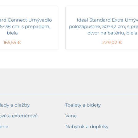
dard Connect Umývadlo
Ideal Standard Extra Umý
55×38 cm, s prepadom,
polozápustné, 50×42 cm, s p
biela
otvor na batériu, biela
165,55
€
229,02
€
ady a dlažby
Toalety a bidety
ové a exteriérové
Vane
érie
Nábytok a doplnky