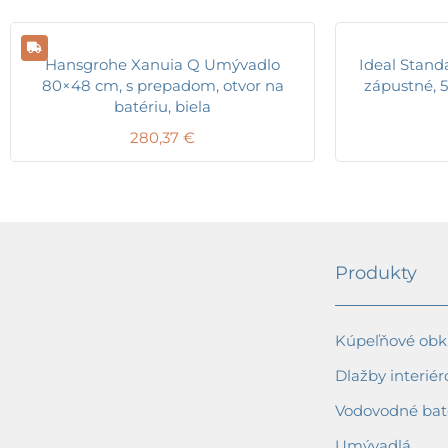
Hansgrohe Xanuia Q Umývadlo
Ideal Stan
80×48 cm, s prepadom, otvor na
zápustné, 
batériu, biela
280,37
€
Produkty
Kúpeľňové obkl
Dlažby interiér
Vodovodné bat
Umývadlá