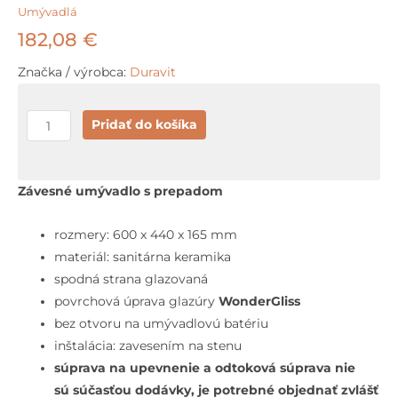
Umývadlá
182,08
€
Značka / výrobca:
Duravit
množstvo
Pridať do košíka
Duravit
D-
Neo
Závesné umývadlo s prepadom
Umývadlo,
600x440
rozmery: 600 x 440 x 165 mm
mm,
materiál: sanitárna keramika
bez
spodná strana glazovaná
otvoru
povrchová úprava glazúry
WonderGliss
na
bez otvoru na umývadlovú batériu
batériu,
inštalácia: zavesením na stenu
s
súprava na upevnenie a odtoková súprava nie
WonderGliss,
sú súčasťou dodávky, je potrebné objednať zvlášť