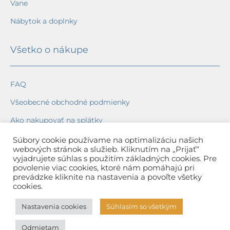
Vane
Nábytok a doplnky
Všetko o nákupe
FAQ
Všeobecné obchodné podmienky
Ako nakupovať na splátky
Ochrana osobných údajov
Súbory cookie používame na optimalizáciu našich
webových stránok a služieb. Kliknutím na „Prijať“
Reklamačný poriadok
vyjadrujete súhlas s použitím základných cookies. Pre
povolenie viac cookies, ktoré nám pomáhajú pri
Spôsob a cena dopravy
prevádzke kliknite na nastavenia a povoľte všetky
cookies.
Dodacie lehoty
Nastavenia cookies
Súhlasím so všetkým
Spôsob platby
Odmietam
Záruka na tovar