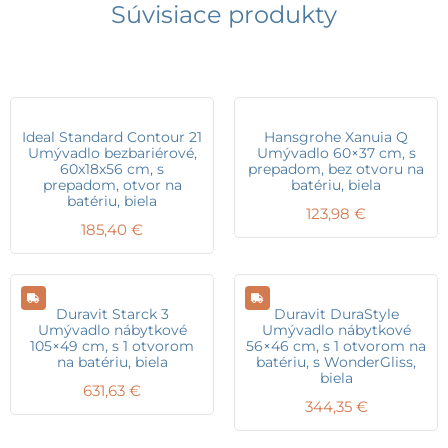
Súvisiace produkty
Ideal Standard Contour 21
Hansgrohe Xanuia Q
Umývadlo bezbariérové,
Umývadlo 60×37 cm, s
60x18x56 cm, s
prepadom, bez otvoru na
prepadom, otvor na
batériu, biela
batériu, biela
123,98
€
185,40
€
Duravit Starck 3
Duravit DuraStyle
Umývadlo nábytkové
Umývadlo nábytkové
105×49 cm, s 1 otvorom
56×46 cm, s 1 otvorom na
na batériu, biela
batériu, s WonderGliss,
biela
631,63
€
344,35
€