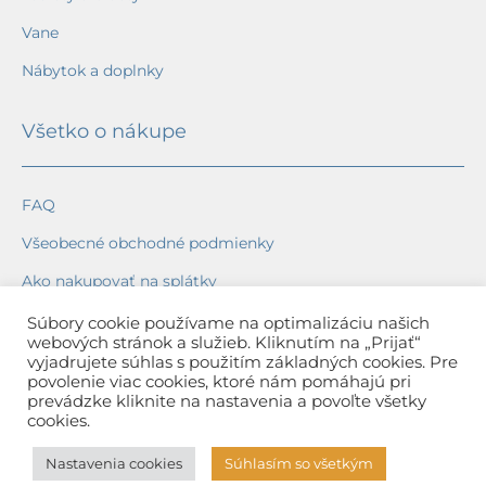
Vane
Nábytok a doplnky
Všetko o nákupe
FAQ
Všeobecné obchodné podmienky
Ako nakupovať na splátky
Ochrana osobných údajov
Súbory cookie používame na optimalizáciu našich
webových stránok a služieb. Kliknutím na „Prijať“
Reklamačný poriadok
vyjadrujete súhlas s použitím základných cookies. Pre
povolenie viac cookies, ktoré nám pomáhajú pri
Spôsob a cena dopravy
prevádzke kliknite na nastavenia a povoľte všetky
cookies.
Dodacie lehoty
Nastavenia cookies
Súhlasím so všetkým
Spôsob platby