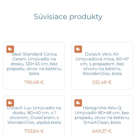
Súvisiace produkty
Ideal Standard Conca
Duravit Vero Air
Ceram Umývadlo na
Umývadlová misa, 60×47
dosku, 120×45 cm, bez
cm, s prepadom, bez
prepadu, otvor na batériu,
otvoru na batériu,
biela
WonderGliss, biela
795,48
€
532,48
€
Duravit Luv Umývadlo na
Hansgrohe Xelu Q
dosku, 80×40 cm, s 1
Umývadlo 80×48 cm, bez
otvorom, DuraCeram, s
prepadu, otvor na batériu,
WonderGliss, alpská biela
SmartClean, biela
793,84
€
649,37
€