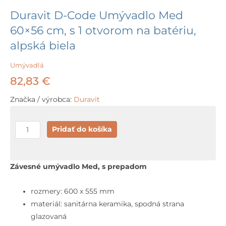
Duravit D-Code Umývadlo Med
60×56 cm, s 1 otvorom na batériu,
alpská biela
Umývadlá
82,83
€
Značka / výrobca:
Duravit
množstvo
Pridať do košíka
Duravit
D-
Code
Závesné umývadlo Med, s prepadom
Umývadlo
Med
rozmery: 600 x 555 mm
60x56
materiál: sanitárna keramika, spodná strana
cm,
glazovaná