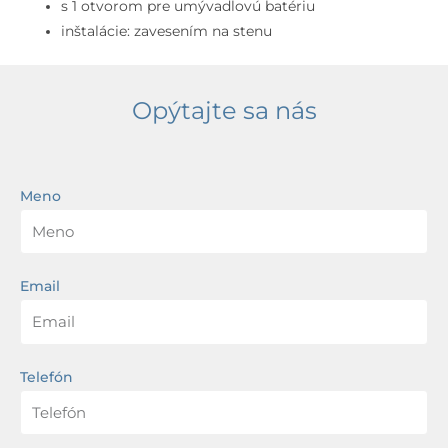
s
s 1 otvorom pre umývadlovú batériu
1
inštalácie: zavesením na stenu
otvorom
na
batériu,
Opýtajte sa nás
alpská
biela
Meno
Email
Telefón