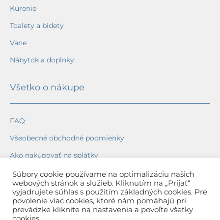
Kúrenie
Toalety a bidety
Vane
Nábytok a doplnky
Všetko o nákupe
FAQ
Všeobecné obchodné podmienky
Ako nakupovať na splátky
Ochrana osobných údajov
Súbory cookie používame na optimalizáciu našich
webových stránok a služieb. Kliknutím na „Prijať“
Reklamačný poriadok
vyjadrujete súhlas s použitím základných cookies. Pre
povolenie viac cookies, ktoré nám pomáhajú pri
Spôsob a cena dopravy
prevádzke kliknite na nastavenia a povoľte všetky
cookies.