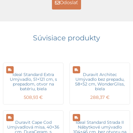
Odoslať
Súvisiace produkty
Ideal Standard Extra
Duravit Architec
Umývadlo, 51×121 cm, s
Umývadlo bez prepadu,
prepadom, otvor na
58×52 cm, WonderGliss,
batériu, biela
biela
508,93
€
288,37
€
Duravit Cape Cod
Ideal Standard Strada II
Umývadlová misa, 40×36
Nábytkové umývadlo
cm, DuraCeram, s
104×46 cm, bez otvoru na