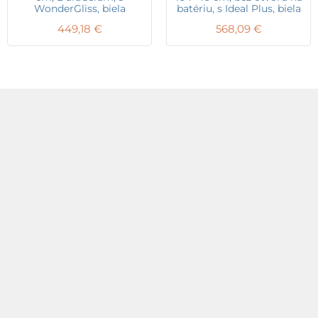
WonderGliss, biela
batériu, s Ideal Plus, biela
449,18
€
568,09
€