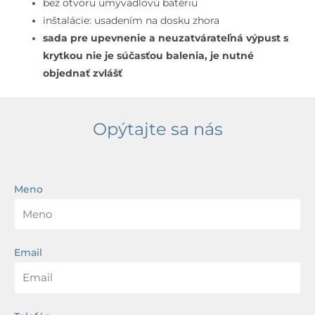
biela
bez otvoru umývadlovú batériu
inštalácie: usadením na dosku zhora
sada pre upevnenie a neuzatvárateľná výpust s
krytkou nie je súčasťou balenia, je nutné
objednať zvlášť
Opýtajte sa nás
Meno
Email