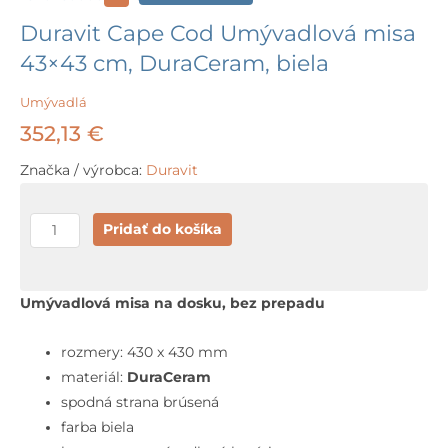
Duravit Cape Cod Umývadlová misa
43×43 cm, DuraCeram, biela
Umývadlá
352,13
€
Značka / výrobca:
Duravit
množstvo
Pridať do košíka
Duravit
Cape
Cod
Umývadlová misa na dosku, bez prepadu
Umývadlová
misa
rozmery: 430 x 430 mm
43x43
materiál:
DuraCeram
cm,
spodná strana brúsená
DuraCeram,
farba biela