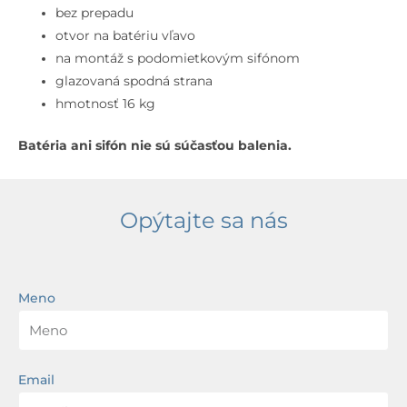
bez
bez prepadu
prepadu,
otvor na batériu vľavo
otvor
na montáž s podomietkovým sifónom
na
glazovaná spodná strana
batériu
hmotnosť 16 kg
vľavo,
Batéria ani sifón nie sú súčasťou balenia.
biela
Opýtajte sa nás
Meno
Email