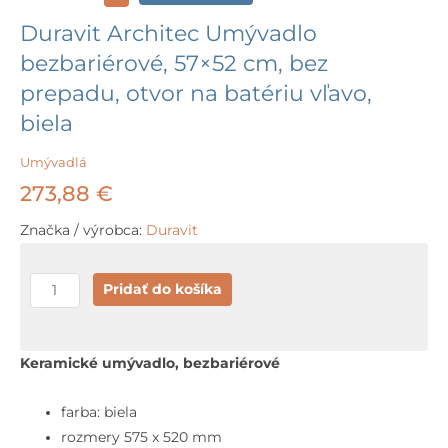
Duravit Architec Umývadlo
bezbariérové, 57×52 cm, bez
prepadu, otvor na batériu vľavo,
biela
Umývadlá
273,88
€
Značka / výrobca:
Duravit
množstvo
Pridať do košíka
Duravit
Architec
Umývadlo
Keramické umývadlo, bezbariérové
bezbariérové,
57x52
farba: biela
cm,
rozmery 575 x 520 mm