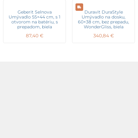
Geberit Selnova
Duravit DuraStyle
Umývadlo 55×44 cm, s 1
Umývadlo na dosku,
otvorom na batériu, s
60×38 cm, bez prepadu,
prepadom, biela
WonderGliss, biela
87,40
€
340,84
€