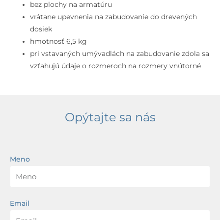
cm,
bez plochy na armatúru
WonderGliss,
vrátane upevnenia na zabudovanie do drevených
biela
dosiek
hmotnosť 6,5 kg
pri vstavaných umývadlách na zabudovanie zdola sa
vzťahujú údaje o rozmeroch na rozmery vnútorné
Opýtajte sa nás
Meno
Email