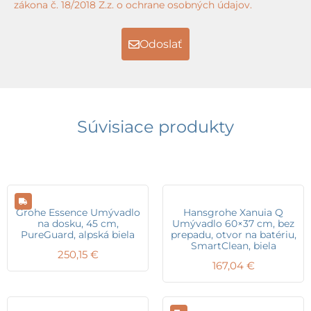
zákona č. 18/2018 Z.z. o ochrane osobných údajov.
Odoslať
Súvisiace produkty
Grohe Essence Umývadlo
Hansgrohe Xanuia Q
na dosku, 45 cm,
Umývadlo 60×37 cm, bez
PureGuard, alpská biela
prepadu, otvor na batériu,
SmartClean, biela
250,15
€
167,04
€