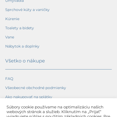
Umývadlá
Sprchové kúty a vaničky
Kúrenie
Toalety a bidety
Vane
Nábytok a doplnky
Všetko o nákupe
FAQ
Všeobecné obchodné podmienky
Ako nakupovať na splátky
Ochrana osobných údajov
Súbory cookie používame na optimalizáciu našich
webových stránok a služieb. Kliknutím na „Prijať“
Reklamačný poriadok
vyjadrujete súhlas s použitím základných cookies. Pre