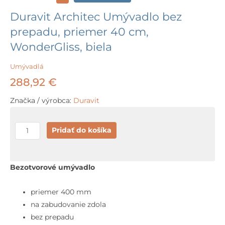
Duravit Architec Umývadlo bez
prepadu, priemer 40 cm,
WonderGliss, biela
Umývadlá
288,92
€
Značka / výrobca:
Duravit
množstvo
Pridať do košíka
Duravit
Architec
Umývadlo
Bezotvorové umývadlo
bez
prepadu,
priemer 400 mm
priemer
na zabudovanie zdola
40
bez prepadu