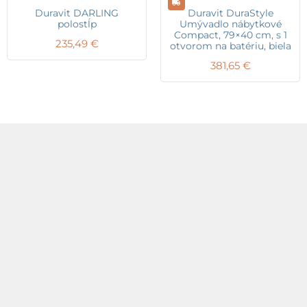
Duravit DARLING
Duravit DuraStyle
polostĺp
Umývadlo nábytkové
Compact, 79×40 cm, s 1
235,49
€
otvorom na batériu, biela
381,65
€