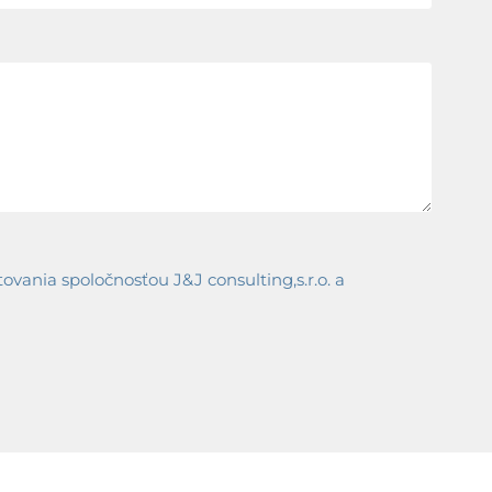
ania spoločnosťou J&J consulting,s.r.o. a