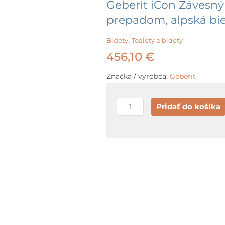
Geberit iCon Závesný 
prepadom, alpská bie
,
Bidety
Toalety a bidety
456,10
€
Značka / výrobca:
Geberit
množstvo
Pridať do košíka
Geberit
iCon
Závesný
bidet,
otvor
na
batériu,
s