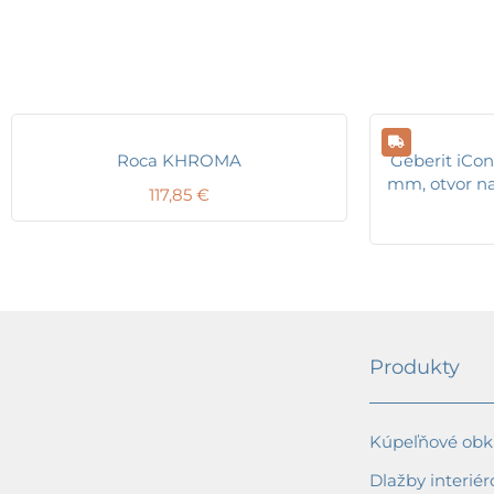
Roca KHROMA
Geberit iCon
mm, otvor na 
117,85
€
Produkty
Kúpeľňové obkl
Dlažby interiér