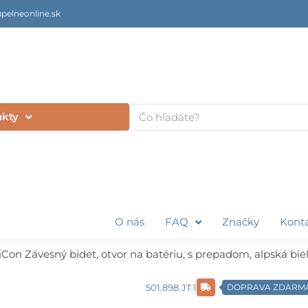
pelneonline.sk
Vyhľadať
ukty
O nás
FAQ
Značky
Kont
iCon Závesný bidet, otvor na batériu, s prepadom, alpská bie
501.898.JT.1
DOPRAVA ZDARM