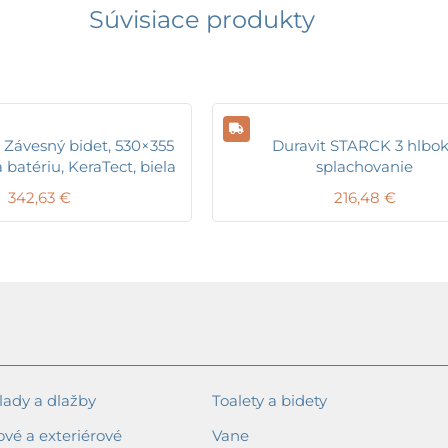
Súvisiace produkty
 Závesný bidet, 530×355
Duravit STARCK 3 hlbo
batériu, KeraTect, biela
splachovanie
342,63
€
216,48
€
ady a dlažby
Toalety a bidety
ové a exteriérové
Vane