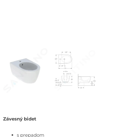
Závesný bidet
s prepadom