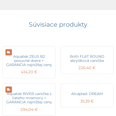
Súvisiace produkty
Aquatek ZEUS B2
Roth FLAT ROUND
posuvné dvere +
akrylátová vanička
GARANCIA najnižšej ceny
226,40
€
414,20
€
Aquatek RIVER vanička z
Alcaplast DREAM
liateho mramoru +
35,39
€
GARANCIA najnižšej ceny
294,04
€