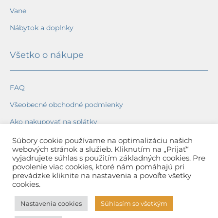
Vane
Nábytok a doplnky
Všetko o nákupe
FAQ
Všeobecné obchodné podmienky
Ako nakupovať na splátky
Ochrana osobných údajov
Súbory cookie používame na optimalizáciu našich
webových stránok a služieb. Kliknutím na „Prijať“
Reklamačný poriadok
vyjadrujete súhlas s použitím základných cookies. Pre
povolenie viac cookies, ktoré nám pomáhajú pri
Spôsob a cena dopravy
prevádzke kliknite na nastavenia a povoľte všetky
cookies.
Dodacie lehoty
Nastavenia cookies
Súhlasím so všetkým
Spôsob platby