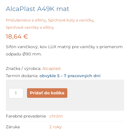
AlcaPlast A49K mat
Príslušenstvo a sifóny
,
Sprchové kúty a vaničky
,
Sprchové vaničky a sifóny
18,64
€
Sifón vaničkový, kov LUX matný pre vaničky s priemerom
odpadu Ø90 mm.
Značka / výrobca:
Alcaplast
Termín dodania:
obvykle 5 – 7 pracovných dní
množstvo
Pridať do košíka
AlcaPlast
A49K
mat
Farebné prevedenie
chróm
Záruka
2 roky