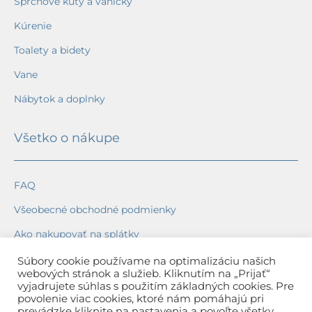
Sprchové kúty a vaničky
Kúrenie
Toalety a bidety
Vane
Nábytok a doplnky
Všetko o nákupe
FAQ
Všeobecné obchodné podmienky
Ako nakupovať na splátky
Ochrana osobných údajov
Súbory cookie používame na optimalizáciu našich
webových stránok a služieb. Kliknutím na „Prijať“
Reklamačný poriadok
vyjadrujete súhlas s použitím základných cookies. Pre
povolenie viac cookies, ktoré nám pomáhajú pri
Spôsob a cena dopravy
prevádzke kliknite na nastavenia a povoľte všetky