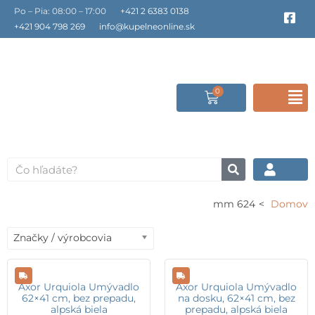
Preskočiť
Po – Pia: 08:00 – 17:00
+421 2 6383 0138
F
a
na
+421 904 798 269
info@kupelneonline.sk
c
obsah
e
b
o
o
0
Cart
F
k
-
s
M
q
u
a
Vyhľadať
r
e
624 mm
Domov
Značky / výrobcovia
Axor Urquiola Umývadlo
Axor Urquiola Umývadlo
62×41 cm, bez prepadu,
na dosku, 62×41 cm, bez
alpská biela
prepadu, alpská biela