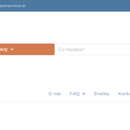
pelneonline.sk
Vyhľadať
ukty
O nás
FAQ
Značky
Kont