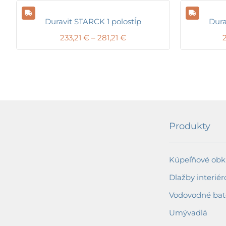
Duravit STARCK 1 polostĺp
Dura
Price
233,21
€
–
281,21
€
range:
233,21 €
through
281,21 €
Produkty
Kúpeľňové obkl
Dlažby interiér
Vodovodné bat
Umývadlá