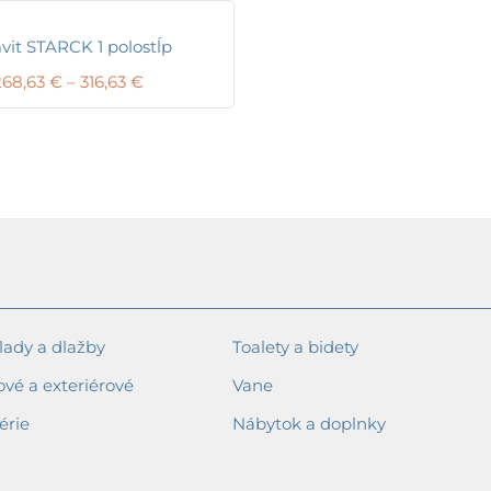
vit STARCK 1 polostĺp
Price
268,63
€
–
316,63
€
range:
268,63 €
through
316,63 €
ady a dlažby
Toalety a bidety
ové a exteriérové
Vane
érie
Nábytok a doplnky