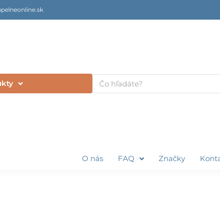
pelneonline.sk
Vyhľadať
ukty
O nás
FAQ
Značky
Kont