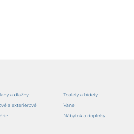
ady a dlažby
Toalety a bidety
ové a exteriérové
Vane
érie
Nábytok a doplnky