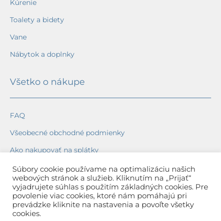
Kúrenie
Toalety a bidety
Vane
Nábytok a doplnky
Všetko o nákupe
FAQ
Všeobecné obchodné podmienky
Ako nakupovať na splátky
Ochrana osobných údajov
Súbory cookie používame na optimalizáciu našich
webových stránok a služieb. Kliknutím na „Prijať“
Reklamačný poriadok
vyjadrujete súhlas s použitím základných cookies. Pre
povolenie viac cookies, ktoré nám pomáhajú pri
Spôsob a cena dopravy
prevádzke kliknite na nastavenia a povoľte všetky
cookies.
Dodacie lehoty