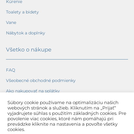
Kúrenie
Toalety a bidety
Vane
Nábytok a doplnky
Všetko o nákupe
FAQ
Všeobecné obchodné podmienky
Ako nakupovať na splátky
Ochrana osobných údajov
Súbory cookie používame na optimalizáciu našich
webových stránok a služieb. Kliknutím na „Prijať“
Reklamačný poriadok
vyjadrujete súhlas s použitím základných cookies. Pre
povolenie viac cookies, ktoré nám pomáhajú pri
Spôsob a cena dopravy
prevádzke kliknite na nastavenia a povoľte všetky
cookies.
Dodacie lehoty