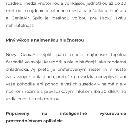
rozdielu medzi vnútornou a vonkajšou jednotkou až do 30
metrov je nájdenie ideálneho miesta na inštaláciu hračkou
a GeniaAir Split je ideálnou voľbou pre širokú škálu
nehnuteľností.
Plný výkon s najmenšou hlučnosťou
Nový GeniaAir Split patrí medzi najtichšie tepelné
čerpadlá vo svojej kategórii a nie je hlučnejší ako moderná
chladnička. Aj preto je preferovaným riešením v husto
zastavaných oblastiach, pretože prevádzka neovplyvní ani
vaše pohodlie, ani pohodlie vašich susedov – najmä nie v
nočnom režime s prevádzkovým hlukom iba 30 dB(A) zo
vzdialenosti troch metrov.
Pripravený na inteligentné vykurovanie
prostredníctvom aplikácie