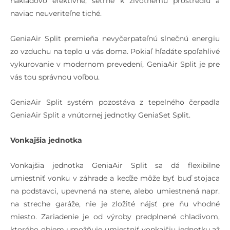
nákladovo efektívne, šetrné k životnému prostrediu a
naviac neuveriteľne tiché.
GeniaAir Split premieňa nevyčerpateľnú slnečnú energiu
zo vzduchu na teplo u vás doma. Pokiaľ hľadáte spoľahlivé
vykurovanie v modernom prevedení, GeniaAir Split je pre
vás tou správnou voľbou.
GeniaAir Split systém pozostáva z tepelného čerpadla
GeniaAir Split a vnútornej jednotky GeniaSet Split.
Vonkajšia jednotka
Vonkajšia jednotka GeniaAir Split sa dá flexibilne
umiestniť vonku v záhrade a keďže môže byť buď stojaca
na podstavci, upevnená na stene, alebo umiestnená napr.
na streche garáže, nie je zložité nájsť pre ňu vhodné
miesto. Zariadenie je od výroby predplnené chladivom,
ktorého objem umožňuje umiestniť vonkajšiu jednotku až