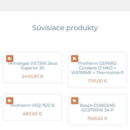
Súvisiace produkty
Immergas VICTRIX Zeus
Protherm GEPARD
Superior 25
Condens 12 MKO +
WE100ME + Thermolink P
2445,90
€
1791,00
€
Protherm VEQ 75/2 B
Bosch CONDENS
GC5700iW 24 P
680,60
€
1946,62
€