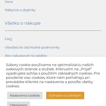
Vane
Nábytok a doplnky
Všetko o nákupe
FAQ
Všeobecné obchodné podmienky
Ako nakupovať na splátky
Ochrana osobných údajov
Súbory cookie používame na optimalizáciu našich
webových stránok a služieb. Kliknutím na „Prijať“
Reklamačný poriadok
vyjadrujete súhlas s použitím základných cookies. Pre
povolenie viac cookies, ktoré nám pomáhajú pri
Spôsob a cena dopravy
prevádzke kliknite na nastavenia a povoľte všetky
cookies.
Dodacie lehoty
Nastavenia cookies
Súhlasím so všetkým
Spôsob platby
Odmietam
Záruka na tovar