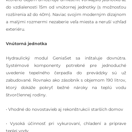
do vzdialenosti 15m od vnútornej jednotky (s možnosťou
rozšírenia až do 40m). Naviac svojim moderným dizajnom
a malými rozmermi nezaberie veľa miesta a neruší vzhľad
exteriéru.
Vnútorná jednotka
Hydraulický modul GeniaSet sa inštaluje dovnútra.
Systémové komponenty potrebné pre jednoduché
uvedenie tepelného čerpadla do prevádzky sú už
zabudované. Rovnako ako zásobník s objemom 190 litrov,
ktorý dokáže pokryť bežné nároky na teplú vodu
štvorčlennej rodiny.
• Vhodné do novostavieb aj rekonštrukcii starších domov
• Vysoká účinnosť pri vykurovaní, chladení a príprave
teplej vody