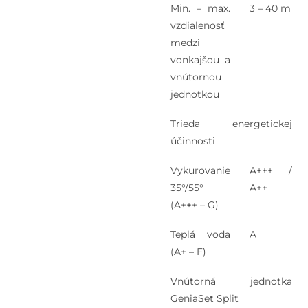
Min. – max.
3 – 40 m
vzdialenosť
medzi
vonkajšou a
vnútornou
jednotkou
Trieda energetickej
účinnosti
Vykurovanie
A+++ /
35°/55°
A++
(A+++ – G)
Teplá voda
A
(A+ – F)
Vnútorná jednotka
GeniaSet Split