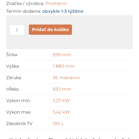
Značka / výrobca:
Protherm
Termín dodania:
obvykle 1-3 týždne
množstvo
Pridať do košíka
Protherm
GeniaAIR
Split
Šírka
599 mm
HA
Výška
1 880 mm
3-
8.2
Záruka
36 mesiacov
+
Hĺbka
693 mm
GeniaSet
+
Výkon min.
2,27 kW
MiPro
Výkon max.
5,42 kW
(Sense)
Zásobník TV
190 L