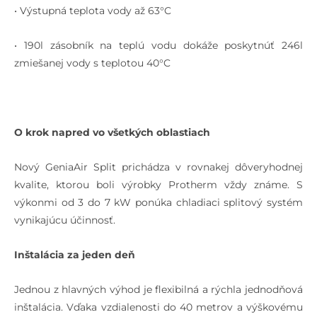
• Výstupná teplota vody až 63°C
• 190l zásobník na teplú vodu dokáže poskytnúť 246l
zmiešanej vody s teplotou 40°C
O krok napred vo všetkých oblastiach
Nový GeniaAir Split prichádza v rovnakej dôveryhodnej
kvalite, ktorou boli výrobky Protherm vždy známe. S
výkonmi od 3 do 7 kW ponúka chladiaci splitový systém
vynikajúcu účinnosť.
Inštalácia za jeden deň
Jednou z hlavných výhod je flexibilná a rýchla jednodňová
inštalácia. Vďaka vzdialenosti do 40 metrov a výškovému