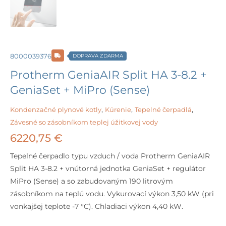
8000039376
DOPRAVA ZDARMA
Protherm GeniaAIR Split HA 3-8.2 +
GeniaSet + MiPro (Sense)
Kondenzačné plynové kotly
,
Kúrenie
,
Tepelné čerpadlá
,
Závesné so zásobníkom teplej úžitkovej vody
6220,75
€
Tepelné čerpadlo typu vzduch / voda Protherm GeniaAIR
Split HA 3-8.2 + vnútorná jednotka GeniaSet + regulátor
MiPro (Sense) a so zabudovaným 190 litrovým
zásobníkom na teplú vodu. Vykurovací výkon 3,50 kW (pri
vonkajšej teplote -7 °C). Chladiaci výkon 4,40 kW.