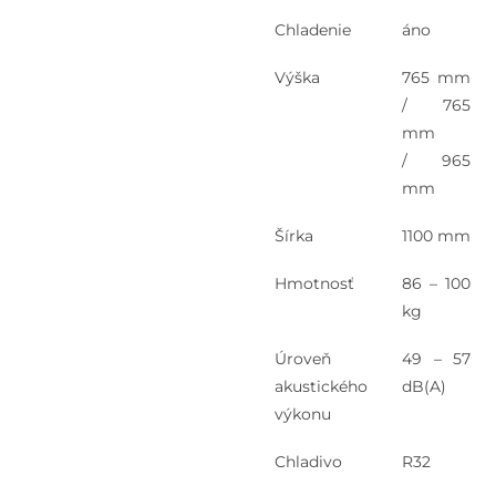
Chladenie
áno
Výška
765 mm
/ 765
mm
/ 965
mm
Šírka
1100 mm
Hmotnosť
86 – 100
kg
Úroveň
49 – 57
akustického
dB(A)
výkonu
Chladivo
R32