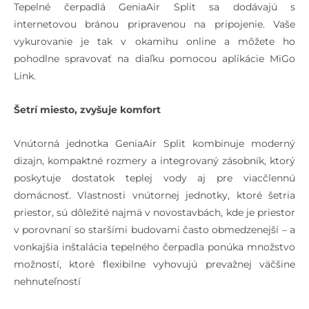
Tepelné čerpadlá GeniaAir Split sa dodávajú s
internetovou bránou pripravenou na pripojenie. Vaše
vykurovanie je tak v okamihu online a môžete ho
pohodlne spravovať na diaľku pomocou aplikácie MiGo
Link.
Šetrí miesto, zvyšuje komfort
Vnútorná jednotka GeniaAir Split kombinuje moderný
dizajn, kompaktné rozmery a integrovaný zásobník, ktorý
poskytuje dostatok teplej vody aj pre viacčlennú
domácnosť. Vlastnosti vnútornej jednotky, ktoré šetria
priestor, sú dôležité najmä v novostavbách, kde je priestor
v porovnaní so staršími budovami často obmedzenejší – a
vonkajšia inštalácia tepelného čerpadla ponúka množstvo
možností, ktoré flexibilne vyhovujú prevažnej väčšine
nehnuteľností