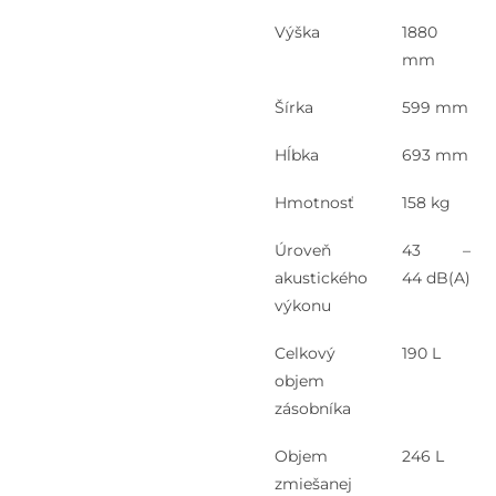
Výška
1880
mm
Šírka
599 mm
Hĺbka
693 mm
Hmotnosť
158 kg
Úroveň
43 –
akustického
44 dB(A)
výkonu
Celkový
190 L
objem
zásobníka
Objem
246 L
zmiešanej