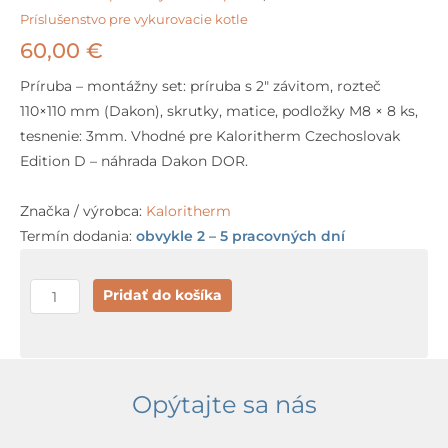
Príslušenstvo pre vykurovacie kotle
60,00
€
Príruba – montážny set: príruba s 2″ závitom, rozteč
110×110 mm (Dakon), skrutky, matice, podložky M8 × 8 ks,
tesnenie: 3mm. Vhodné pre Kaloritherm Czechoslovak
Edition D – náhrada Dakon DOR.
Značka / výrobca:
Kaloritherm
Termín dodania:
obvykle 2 – 5 pracovných dní
množstvo
Pridať do košíka
Príruba
na
oceľové
kotly
Opýtajte sa nás
Kaloritherm
D