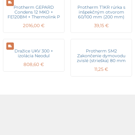
Protherm GEPARD
Protherm T1KR rúrka s
Condens 12 MKO +
inšpekčným otvorom
FE120BM + Thermolink P
60/100 mm (200 mm)
2016,00
€
39,15
€
Dražice UKV 300 +
Protherm SM2
izolácia Neodul
Zakončenie dymovodu
zvislé (strieška) 80 mm
808,60
€
11,25
€