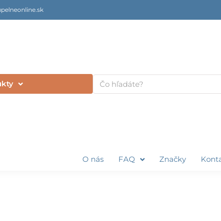
pelneonline.sk
Vyhľadať
ukty
O nás
FAQ
Značky
Kont