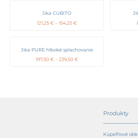
Jika CUBITO
Ji
Price
121,25
€
–
154,25
€
range:
121,25 €
through
154,25 €
Jika PURE hlboké splachovanie
Price
197,50
€
–
239,50
€
range:
197,50 €
through
239,50 €
Produkty
Kúpeľňové obkl