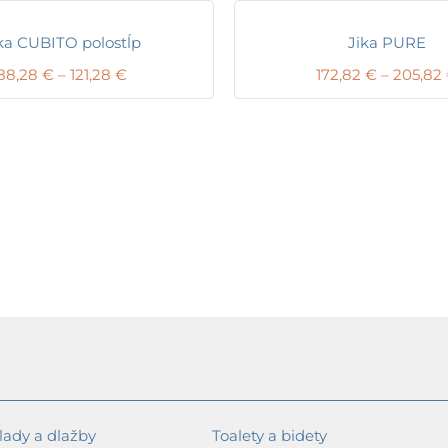
ka CUBITO polostĺp
Jika PURE
Price
88,28
€
–
121,28
€
172,82
€
–
205,82
range:
88,28 €
through
121,28 €
ady a dlažby
Toalety a bidety