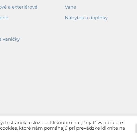
ové a exteriérové
Vane
érie
Nábytok a doplnky
a vaničky
h stránok a služieb. Kliknutím na „Prijať“ vyjadrujete
c cookies, ktoré nám pomáhajú pri prevádzke kliknite na