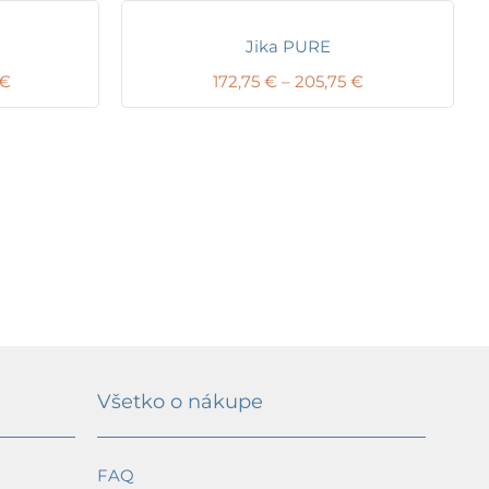
Jika PURE
Price
Price
€
172,75
€
–
205,75
€
range:
range:
172,82 €
172,75 €
through
through
205,82 €
205,75 €
Všetko o nákupe
FAQ