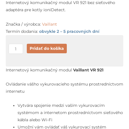
Internetový komunikačný modul VR 921 bez sieťového
adaptéra pre kotly ioniDetect.
Značka / výrobca:
Vaillant
Termín dodania:
obvykle 2 – 5 pracovných dní
množstvo
Pridať do košíka
Vaillant
VR
921
Internetový komunikačný modul
Vaillant
VR 921
Ovládanie vášho vykurovacieho systému prostredníctvom
internetu
Vytvára spojenie medzi vaším vykurovacím
systémom a internetom prostredníctvom sieťového
kábla alebo Wi-Fi
Umožní vám ovládať váš vykurovací systém