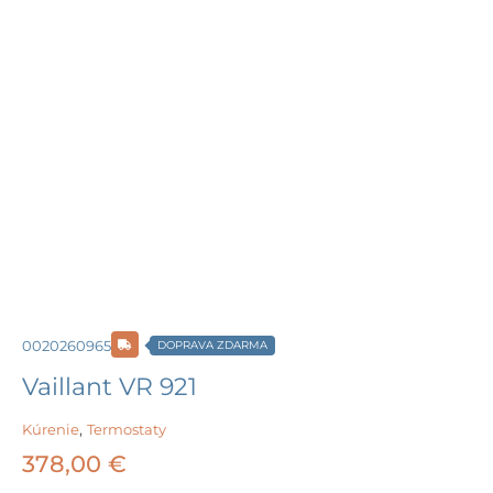
0020260965
DOPRAVA ZDARMA
Vaillant VR 921
Kúrenie
,
Termostaty
378,00
€