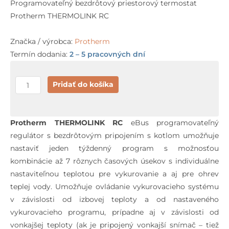
Programovateľný bezdrôtový priestorový termostat
Protherm THERMOLINK RC
Značka / výrobca:
Protherm
Termín dodania:
2 – 5 pracovných dní
množstvo
Pridať do košíka
Protherm
THERMOLINK
RC
Protherm THERMOLINK RC
eBus programovateľný
regulátor s bezdrôtovým pripojením s kotlom umožňuje
nastaviť jeden týždenný program s možnosťou
kombinácie až 7 rôznych časových úsekov s individuálne
nastaviteľnou teplotou pre vykurovanie a aj pre ohrev
teplej vody. Umožňuje ovládanie vykurovacieho systému
v závislosti od izbovej teploty a od nastaveného
vykurovacieho programu, prípadne aj v závislosti od
vonkajšej teploty (ak je pripojený vonkajší snímač – tiež