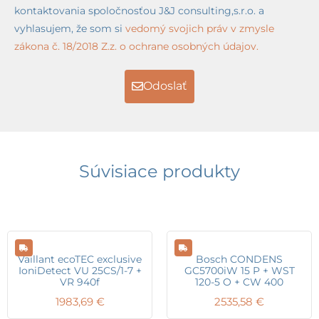
kontaktovania spoločnosťou J&J consulting,s.r.o. a
vyhlasujem, že som si
vedomý svojich práv v zmysle
zákona č. 18/2018 Z.z. o ochrane osobných údajov.
Odoslať
Súvisiace produkty
Vaillant ecoTEC exclusive
Bosch CONDENS
IoniDetect VU 25CS/1-7 +
GC5700iW 15 P + WST
VR 940f
120-5 O + CW 400
1983,69
€
2535,58
€