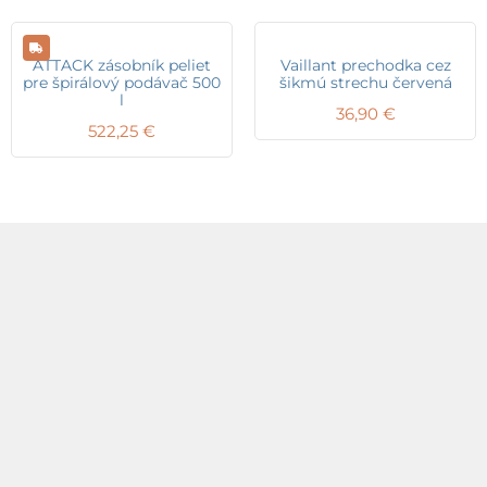
ATTACK zásobník peliet
Vaillant prechodka cez
pre špirálový podávač 500
šikmú strechu červená
l
36,90
€
522,25
€