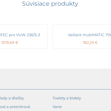
Súvisiace produkty
coTEC pro VUW 236/5-3
Vaillant multiMATIC 70
1578,69
€
182,25
€
ady a dlažby
Toalety a bidety
ové a exteriérové
Vane