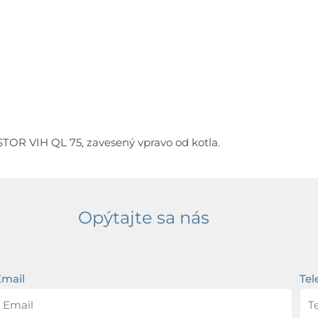
vrstvený
zásobník
actoSTOR
VIH
QL
75
oSTOR VIH QL 75, zavesený vpravo od kotla.
Opýtajte sa nás
Email
Tel