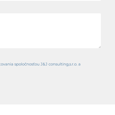
ania spoločnosťou J&J consulting,s.r.o. a