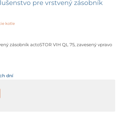
íslušenstvo pre vrstvený zásobník
ie kotle
stvený zásobník actoSTOR VIH QL 75, zavesený vpravo
ch dní