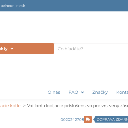
pelneonline.sk
Vyhľadať
ukty
O nás
FAQ
Značky
Kont
acie kotle
Vaillant dobíjacie príslušenstvo pre vrstvený z
0020242708
DOPRAVA ZDAR