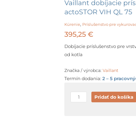
Vaillant dobíjacie pr
actoSTOR VIH QL 75
,
Kúrenie
Príslušenstvo pre vykurovac
395,25
€
Dobíjacie príslušenstvo pre vr
od kotla
Značka / výrobca:
Vaillant
Termín dodania:
2 – 5 pracovný
množstvo
Pridať do košíka
Vaillant
dobíjacie
príslušenstvo
pre