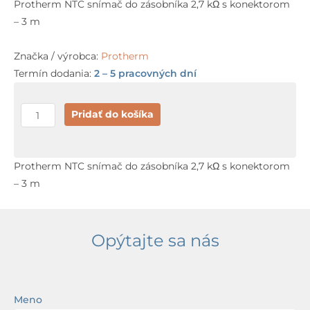
Protherm NTC snímač do zásobníka 2,7 kΩ s konektorom
– 3 m
Značka / výrobca:
Protherm
Termín dodania:
2 – 5 pracovných dní
množstvo
Pridať do košíka
Protherm
NTC
snímač
Protherm NTC snímač do zásobníka 2,7 kΩ s konektorom
do
– 3 m
zásobníka
Opýtajte sa nás
Meno