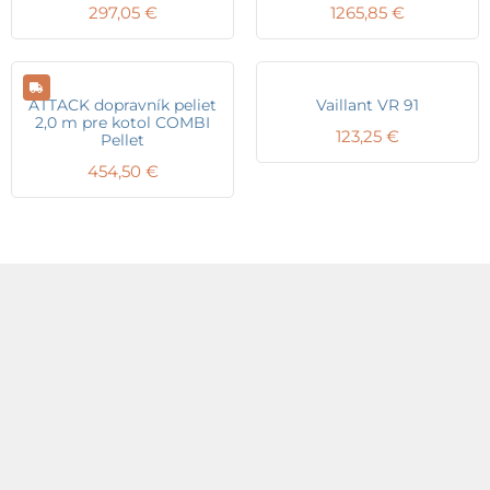
297,05
€
1265,85
€
ATTACK dopravník peliet
Vaillant VR 91
2,0 m pre kotol COMBI
123,25
€
Pellet
454,50
€