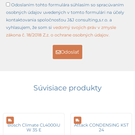
Odoslaním tohto formulára súhlasím so spracúvaním
osobných údajov uvedených v tomto formulári na účely
kontaktovania spoločnosťou J&J consulting,s.r.o. a
vyhlasujem, že som si
vedomý svojich práv v zmysle
zákona č. 18/2018 Z.z. o ochrane osobných údajov.
Odoslať
Súvisiace produkty
Bosch Climate CL4000iU
Attack CONDENSING KST
W 35 E
24