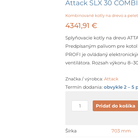
Attack SLX 30 COMB
Kombinované kotly na drevo a pele
4341,91
€
Splyňovacie kotly na drevo ATT
Predpísaným palivom pre kotol
PROFI je ovládaný elektronický
ventilátora. Rozsah výkonu 8–3
Značka / výrobca:
Attack
Termín dodania:
obvykle 2 – 5 
množstvo
Pridať do košíka
Attack
SLX
30
Šírka
703 mm
COMBI