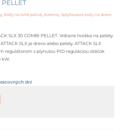
I PELLET
,
,
,
ty
Kotly na tuhé palivá
Kúrenie
Splyňovacie kotly na drevo
ACK SLX 30 COMBI PELLET. Vrátane horáka na pelety.
 ATTACK SLX je drevo alebo pelety. ATTACK SLX
m regulátorom s plynulou PID reguláciou otáčok
0 kW.
pracovných dní