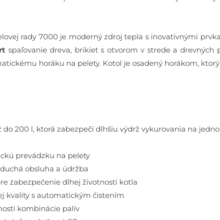
ovej rady 7000 je moderný zdroj tepla s inovativnými prv
rt
spaľovanie dreva, brikiet s otvorom v strede a drevných p
atickému horáku na pelety. Kotol je osadený horákom, ktorý
o 200 l, ktorá zabezpečí dlhšiu výdrž vykurovania na jedno 
ckú prevádzku na pelety
oduchá obsluha a údržba
re zabezpečenie dlhej životnosti kotla
ej kvality s automatickým čistením
osti kombinácie palív