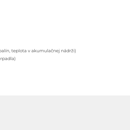
alín, teplota v akumulačnej nádrži)
erpadla)