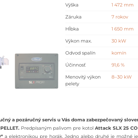
Výška
1 472 mm
PELLET
Záruka
7 rokov
Hĺbka
1 650 mm
Výkon max.
30 kW
Odvod spalín
komín
Účinnosť
91,6 %
Menovitý výkon
8–30 kW
pelety
áručný a pozáručný servis u Vás doma zabezpečovaný slo
 PELLET.
Predpísaným palivom pre kotol
Attack SLX 25 C
D“
a elektronikou pre horák. Jedno alebo druhé je možné 