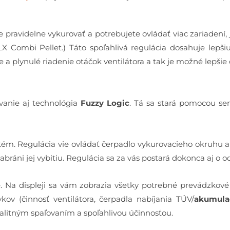
e pravidelne vykurovať a potrebujete ovládať viac zariadení, 
X Combi Pellet.) Táto spoľahlivá regulácia dosahuje lepši
 a plynulé riadenie otáčok ventilátora a tak je možné lepšie
anie aj technológia
Fuzzy Logic
. Tá sa stará pomocou se
stém. Regulácia vie ovládať čerpadlo vykurovacieho okruhu 
abráni jej vybitiu. Regulácia sa za vás postará dokonca aj o o
 Na displeji sa vám zobrazia všetky potrebné prevádzkové in
kov (činnosť ventilátora, čerpadla nabíjania TÚV/
akumula
alitným spaľovaním a spoľahlivou účinnosťou.