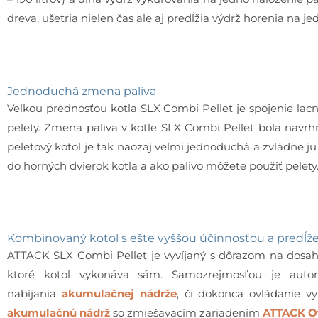
dreva, ušetria nielen čas ale aj predĺžia výdrž horenia na je
Jednoduchá zmena paliva
Veľkou prednosťou kotla SLX Combi Pellet je spojenie lac
pelety. Zmena paliva v kotle SLX Combi Pellet bola nav
peletový kotol je tak naozaj veľmi jednoduchá a zvládne j
do horných dvierok kotla a ako palivo môžete použiť pelety
Kombinovaný kotol s ešte vyššou účinnosťou a predĺž
ATTACK SLX Combi Pellet je vyvíjaný s dôrazom na dosah
ktoré kotol vykonáva sám. Samozrejmosťou je auto
nabíjania
akumulačnej nádrže
, či dokonca ovládanie v
akumulačnú nádrž
so zmiešavacím zariadením
ATTACK O