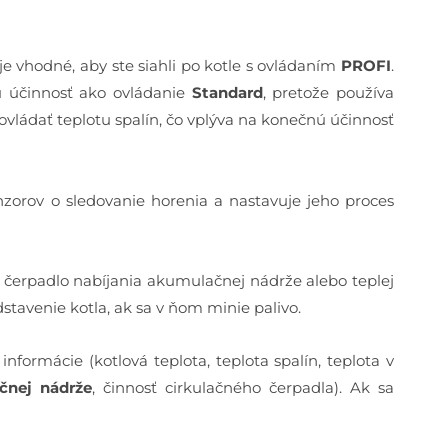
je vhodné, aby ste siahli po kotle s ovládaním
PROFI
.
u účinnosť ako ovládanie
Standard
, pretože používa
 ovládať teplotu spalín, čo vplýva na konečnú účinnosť
nzorov o sledovanie horenia a nastavuje jeho proces
a čerpadlo nabíjania akumulačnej nádrže alebo teplej
dstavenie kotla, ak sa v ňom minie palivo.
formácie (kotlová teplota, teplota spalín, teplota v
čnej nádrže
, činnosť cirkulačného čerpadla). Ak sa