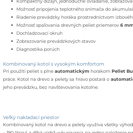
Kompaktný dizajn, jednoduché ovládanie, zobrazova
Možnosť pripojenia teplotného snímača do akumula
Riadenie prevádzky horáka prostredníctvom izbového
Možnosť spaľovania drevných peliet priemerov
6 mm
Dochladzovací okruh
Zobrazovanie prevádzkových stavov
Diagnostika porúch
Kombinovaný kotol s vysokým komfortom
Pri použití peliet s plne
automatickým
horákom
Pellet B
práce. Kotol na drevo a pelety sa hravo postará o
automati
jeho prevádzku, bez navštevovania kotolne.
Veľký nakladací priestor
Kombinovaný kotol na drevo a pelety využíva všetky výhod
– 190 litrov) a dlhá výdrž vykurovania na jedno naloženie p