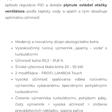
spôsob regulácie PID a dokáže
plynule ovládať otáčky
ventilátora
podľa teploty vody a spalín a tým dosahuje
optimálnu účinnosť.
Moderný a inovatívny dizajn ekologického kotla
Vysokoúčinný rúrový výmenník „spaliny – voda“ s
turbulátormi
Účinnosť kotla 90,3 – 91,8 %
Široká výkonová škála kotla 20 – 55 kW
2 modifikáce – PROFI, LAMBDA Touch
Vysoká účinnosť spaľovania vďaka rúrovému
výmenníku vybavenému špeciálnymi pohyblivými
turbulátormi
Čistenie výmenníka turbulátormi, pohybom páky,
čistý výmenník = vysoká účinnosť = zníženie
prevádzkových nákladov, úspora paliva