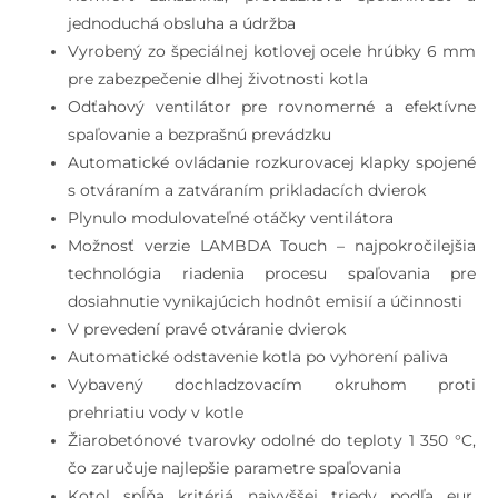
jednoduchá obsluha a údržba
Vyrobený zo špeciálnej kotlovej ocele hrúbky 6 mm
pre zabezpečenie dlhej životnosti kotla
Odťahový ventilátor pre rovnomerné a efektívne
spaľovanie a bezprašnú prevádzku
Automatické ovládanie rozkurovacej klapky spojené
s otváraním a zatváraním prikladacích dvierok
Plynulo modulovateľné otáčky ventilátora
Možnosť verzie LAMBDA Touch – najpokročilejšia
technológia riadenia procesu spaľovania pre
dosiahnutie vynikajúcich hodnôt emisií a účinnosti
V prevedení pravé otváranie dvierok
Automatické odstavenie kotla po vyhorení paliva
Vybavený dochladzovacím okruhom proti
prehriatiu vody v kotle
Žiarobetónové tvarovky odolné do teploty 1 350 °C,
čo zaručuje najlepšie parametre spaľovania
Kotol spĺňa kritériá najvyššej triedy podľa eur.