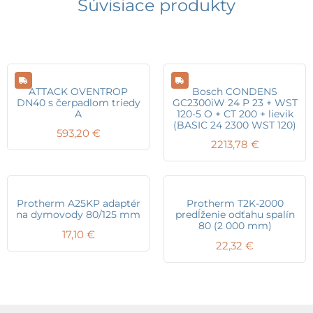
Súvisiace produkty
ATTACK OVENTROP
Bosch CONDENS
DN40 s čerpadlom triedy
GC2300iW 24 P 23 + WST
A
120-5 O + CT 200 + lievik
(BASIC 24 2300 WST 120)
593,20
€
2213,78
€
Protherm A25KP adaptér
Protherm T2K-2000
na dymovody 80/125 mm
predĺženie odťahu spalín
80 (2 000 mm)
17,10
€
22,32
€