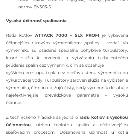
normy EN303-5
Vysoká účinnosť spaľovania
Rada kotlov
ATTACK 7000 – SLX PROFI
je vybavená
účinnejším rúrovým výmenníkom „spaliny – voda“. Vo
výmenníku sú osadené špeciálne pohyblivé turbulátory,
ktoré slúžia k brzdeniu a vytváraniu turbulentného
prúdenia spalín cez výmenník, čím sa dosahuje
vyššieho prestupu tepla cez oceľovú stenu výmenníka do
vykurovacej vody. Turbulátory zároveň slúžia na vyčistenie
výmenníka, čím ho udržujú čistý, kedy výmenník dosahuje
najefektívnejšie prevádzkové parametre – vysokú
účinnosť.
Z technického hľadiska sa jedná o
radu kotlov s vysokou
účinnosťou
, nízkou teplotou spalín a efektívnejším
spaľovacím procesom. Dosahovaná účinnosť u kotla