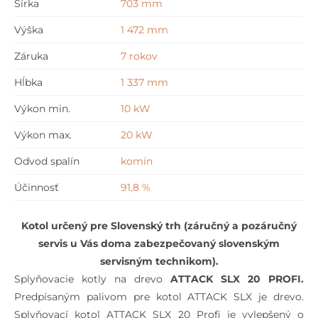
Šírka
703 mm
PROFI
Výška
1 472 mm
Záruka
7 rokov
Hĺbka
1 337 mm
Výkon min.
10 kW
Výkon max.
20 kW
Odvod spalín
komín
Účinnosť
91,8 %
Kotol určený pre Slovenský trh (záručný a pozáručný
servis u Vás doma zabezpečovaný slovenským
servisným technikom).
Splyňovacie kotly na drevo
ATTACK SLX 20 PROFI.
Predpísaným palivom pre kotol ATTACK SLX je drevo.
Splyňovací kotol ATTACK SLX 20 Profi je vylepšený o