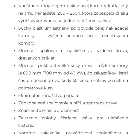
Nadštandardný objem nakladacej komory kotla, aký
na trhu nenájdete, 200 – 230 l, ktorá zabezpečí dlhšiu
výdrž vykurovania na jedno naloženie paliva
Suchý plášť umiestnený po obvode celej nakladacej
komory – zvýšená ochrana proti dechtovaniu
komory
Možnosť spaľovania mäkkého aj tvrdého dreva,
drevených brikiet
Možnosť prikladať veľké kusy dreva – dĺžka komory
je 690 mm (790 mm od 40 kW), čo zákazníkovi šetrí
čas pri delení dreva, kedy klasickú metrovicu delí na
polmetrové kusy
Minimálne množstvo popola
Zdokonalené spaľovanie a nižšia spotreba dreva
Znamenité emisie a účinnosť
Zaistenie polohy čistiacej páky pre uľahčenie
čistenia
Komfort zákazníka, prevádzková spoľahlivosť a