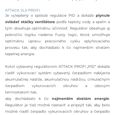
ATTACK SLX PROFI
Je vylepšený o spôsob regulácie PID a dokáže
plynule
ovládať otáčky ventilátora
podľa teploty vody a spalín a
tým dosahuje optimálnu účinnosť. Regulátor obsahuje aj
pokročilú logiku riadenia Fuzzy logic, ktorá umožňuje
optimálnu úpravu pracovného cyklu splyňovacieho
procesu tak, aby dochádzalo k čo najmenším stratám
tepelnej energie.
Kotol vybavený regulátorom ATTACK PROFI „PID“ dokáže
riadiť vykurovací systém vybavený čerpadlom nabíjania
akumulačnej nádrže, akumulačnou nádržou, cirkulačným
čerpadlom vykurovacích okruhov a izbovým
termostatom tak,
aby dochádzalo k čo
najmenším stratám energie
.
Regulátor je tiež možné nastaviť a pripojiť tak, aby bolo
možné riadiť čerpadlo vykurovacích okruhov a čerpadlo