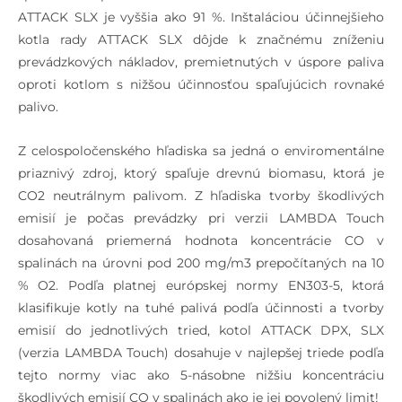
ATTACK SLX je vyššia ako 91 %. Inštaláciou účinnejšieho
kotla rady ATTACK SLX dôjde k značnému zníženiu
prevádzkových nákladov, premietnutých v úspore paliva
oproti kotlom s nižšou účinnosťou spaľujúcich rovnaké
palivo.
Z celospoločenského hľadiska sa jedná o enviromentálne
priaznivý zdroj, ktorý spaľuje drevnú biomasu, ktorá je
CO2 neutrálnym palivom. Z hľadiska tvorby škodlivých
emisií je počas prevádzky pri verzii LAMBDA Touch
dosahovaná priemerná hodnota koncentrácie CO v
spalinách na úrovni pod 200 mg/m3 prepočítaných na 10
% O2. Podľa platnej európskej normy EN303-5, ktorá
klasifikuje kotly na tuhé palivá podľa účinnosti a tvorby
emisií do jednotlivých tried, kotol ATTACK DPX, SLX
(verzia LAMBDA Touch) dosahuje v najlepšej triede podľa
tejto normy viac ako 5-násobne nižšiu koncentráciu
škodlivých emisií CO v spalinách ako je jej povolený limit!