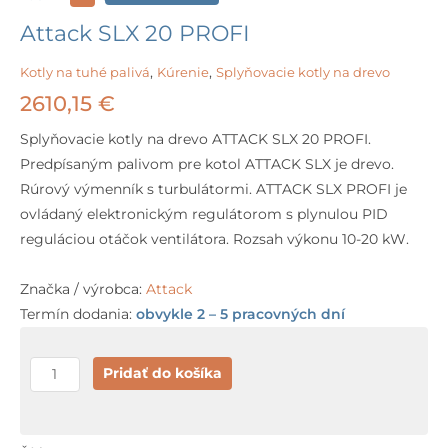
Attack SLX 20 PROFI
Kotly na tuhé palivá
,
Kúrenie
,
Splyňovacie kotly na drevo
2610,15
€
Splyňovacie kotly na drevo ATTACK SLX 20 PROFI.
Predpísaným palivom pre kotol ATTACK SLX je drevo.
Rúrový výmenník s turbulátormi. ATTACK SLX PROFI je
ovládaný elektronickým regulátorom s plynulou PID
reguláciou otáčok ventilátora. Rozsah výkonu 10-20 kW.
Značka / výrobca:
Attack
Termín dodania:
obvykle 2 – 5 pracovných dní
množstvo
Pridať do košíka
Attack
SLX
20