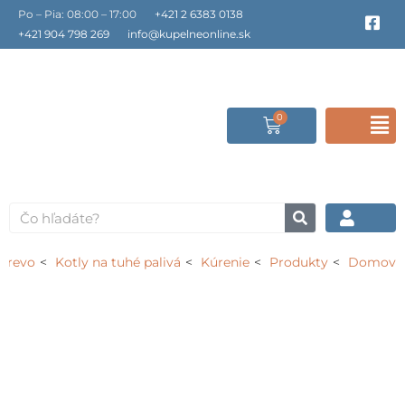
Preskočiť
Po – Pia: 08:00 – 17:00
+421 2 6383 0138
F
a
na
+421 904 798 269
info@kupelneonline.sk
c
obsah
e
b
o
o
0
Cart
F
k
-
s
M
q
u
a
Vyhľadať
r
e
 drevo
Kotly na tuhé palivá
Kúrenie
Produkty
Domov