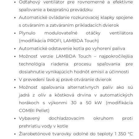
Odťahový ventilátor pre rovnomerné a efektívne
spaľovanie a bezprašnú prevádzku
Automatické ovládanie rozkurovacej klapky spojene
s otváraním a zatváraním prikladacích dvierok
Plynulo modulovateľné otáčky ventilátora
(modifikácia PROFI, LAMBDA Touch)
Automatické odstavenie kotla po vyhorení paliva
Možnosť verzie LAMBDA Touch – najpokročilejšia
technológia riadenia procesu spaľovania pre
dosiahnutie vynikajúcich hodnôt emisií a účinnosti
V prevedení ľavé aj pravé otváranie dvierok
Možnosť spaľovania alternatívnych palív ako sú
jadrá z olív a kôstková drvina v automatických
horákoch s výkonmi 30 a 50 kW (modifikácia
COMBI Pellet)
Vybavený dochladzovacím okruhom proti
prehriatiu vody v kotle
Žiarobetónové tvarovky odolné do teploty 1 350 °C