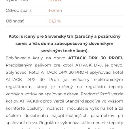
Odvod spalín
komín
Účinnosť
91,3 %
Kotol určený pre Slovenský trh (záručný a pozáručný
servis u Vás doma zabezpečovaný slovenským
servisným technikom).
Splyňovacie kotly na drevo
ATTACK DPX 30 PROFI.
Predpísaným palivom pre kotol ATTACK DPX je drevo.
Splyňovací kotol ATTACK DPX 30 PROFI Splyňovací kotol
ATTACK DPX 30 Profi je ovládaný elektronickým
regulátorom, ktorý je určený na reguláciu teploty
vodných kotlov na spaľovanie dreva. Prednosť Profi verzie
kotlov ATTACK® oproti verzii Standard spočíva vo vyššom
komforte obsluhy, možnosti modulácie výkonu kotla za
účelom dosiahnutia najoptimálnejších parametrov pri
spaľovaní dreva. Regulátor vykonáva stále meranie teploty