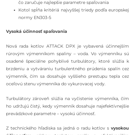
čo zaručuje najlepšie parametre spaľovania
Kotol spĺňa kritériá najvyššej triedy podľa europskej
normy EN303-5
Vysoká účinnosť spaľovania
Nová rada kotlov ATTACK DPX je vybavená účinnejším
rúrovým výmenníkom spaliny – voda. Vo výmenníku sú
osadené špeciálne pohyblivé turbulátory, ktoré slúžia k
brzdeniu a vytváraniu turbulentného prúdenia spalín cez
výmenník, čím sa dosahuje vyššieho prestupu tepla cez
oceľovú stenu výmenníka do vykurovacej vody.
Turbulátory zároveň slúžia na vyčistenie výmenníka, čím
ho udržujú čistý, kedy výmenník dosahuje najefektívnejšie
prevádzkové parametre – vysokú účinnosť.
Z technického hľadiska sa jedná o radu kotlov s
vysokou