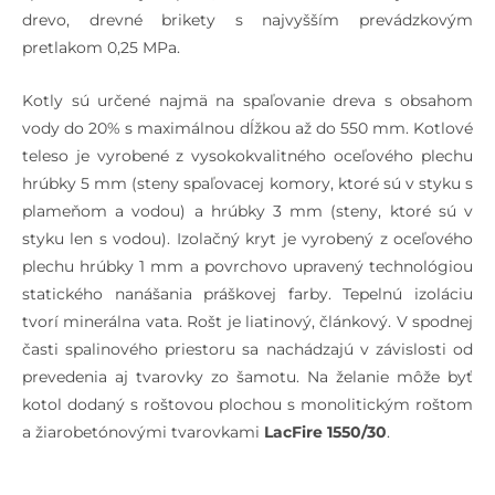
drevo, drevné brikety s najvyšším prevádzkovým
pretlakom 0,25 MPa.
Kotly sú určené najmä na spaľovanie dreva s obsahom
vody do 20% s maximálnou dĺžkou až do 550 mm. Kotlové
teleso je vyrobené z vysokokvalitného oceľového plechu
hrúbky 5 mm (steny spaľovacej komory, ktoré sú v styku s
plameňom a vodou) a hrúbky 3 mm (steny, ktoré sú v
styku len s vodou). Izolačný kryt je vyrobený z oceľového
plechu hrúbky 1 mm a povrchovo upravený technológiou
statického nanášania práškovej farby. Tepelnú izoláciu
tvorí minerálna vata. Rošt je liatinový, článkový. V spodnej
časti spalinového priestoru sa nachádzajú v závislosti od
prevedenia aj tvarovky zo šamotu. Na želanie môže byť
kotol dodaný s roštovou plochou s monolitickým roštom
a žiarobetónovými tvarovkami
LacFire 1550/30
.