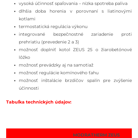
vysoká účinnosť spaľovania – nízka spotreba paliva
dlhšia doba horenia v porovnaní s liatinovými
kotlami
termostatická regulácia výkonu
integrované bezpečnostné zariadenie proti
prehriatiu (prevedenie 2 a 3)
možnosť doplniť kotol ZEUS 25 o žiarobetónové
lôžko
možnosť prevádzky aj na samotiaž
možnosť regulácie komínového ťahu
možnosť inštalácie brzdičov spalín pre zvýšenie
účinnosti
Tabuľka technických údajov:
MODRATHERM ZEUS