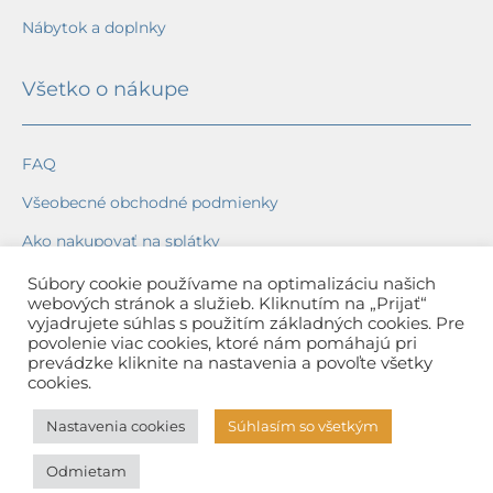
Nábytok a doplnky
Všetko o nákupe
FAQ
Všeobecné obchodné podmienky
Ako nakupovať na splátky
Ochrana osobných údajov
Súbory cookie používame na optimalizáciu našich
webových stránok a služieb. Kliknutím na „Prijať“
Reklamačný poriadok
vyjadrujete súhlas s použitím základných cookies. Pre
povolenie viac cookies, ktoré nám pomáhajú pri
Spôsob a cena dopravy
prevádzke kliknite na nastavenia a povoľte všetky
cookies.
Dodacie lehoty
Nastavenia cookies
Súhlasím so všetkým
Spôsob platby
Odmietam
Záruka na tovar