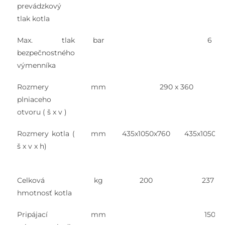
prevádzkový
tlak kotla
Max. tlak
bar
6
bezpečnostného
výmenníka
Rozmery
mm
290 x 360
plniaceho
otvoru ( š x v )
Rozmery kotla (
mm
435x1050x760
435x1050x9
š x v x h)
Celková
kg
200
237
hmotnosť kotla
Pripájací
mm
150