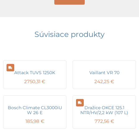
Súvisiace produkty
Attack TUVS 1250K
Vaillant VR 70
2750,31
€
242,25
€
Bosch Climate CL3000iU
Dražice OKCE 125.1
W 26 E
NTR/HV/2,2 kW (107 L)
185,98
€
772,56
€