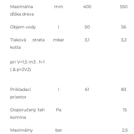
Maximálna
mm
400
550
dĺžka dreva
Objem vody
l
50
56
Tlaková strata
mbar
3,1
3,2
kotla
pri V=1,5 m3 . h-1
( ∆ p=2V2)
Prikladací
l
61
83
priestor
Doporučený ťah
Pa
15
komína
Maximálny
bar
2,5