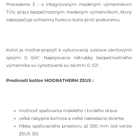
Prevedenie 3 – s integrovaným medeným výmenníkom
TÚV, príp.s bezpečnostným medeným výmenníkom, ktorý
zabezpečuje ochrannú funkciu kotla proti prekúreniu
Kotol je možné pripojiť k vykurovacej sústave závitovými
spojmi G 6/4″. Napojovacie nátrubky bezpečnostného
výmenníka sú vyhotovené so závitmi G 1/2″.
Prednosti kotlov MODRATHERM ZEUS :
možnosť spaľovania mäkkého i tvrdého dreva
veľká násypná komora a veľké nakladacie dvierka
hĺbka spaľovacieho priestoru až 550 mm (od verzie
ZEUS 30)