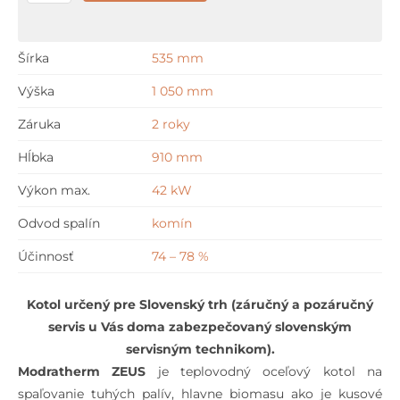
Modratherm
ZEUS
40
Šírka
535 mm
-
Výška
1 050 mm
3
/
Záruka
2 roky
1
Hĺbka
910 mm
pre
otvorené
Výkon max.
42 kW
systémy
Odvod spalín
komín
bez
obehového
Účinnosť
74 – 78 %
čerpadla
Kotol určený pre Slovenský trh (záručný a pozáručný
servis u Vás doma zabezpečovaný slovenským
servisným technikom).
Modratherm ZEUS
je teplovodný oceľový kotol na
spaľovanie tuhých palív, hlavne biomasu ako je kusové