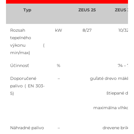
Typ
ZEUS 25
ZEUS 30
Rozsah
kW
8/27
10/32
tepelného
výkonu (
min/max)
Účinnosť
%
74 – 78
Doporučené
–
guľaté drevo mäkké A
palivo ( EN 303-
štiepané dre
5)
maximálna vlhkosť 
Náhradné palivo
–
drevene brikety