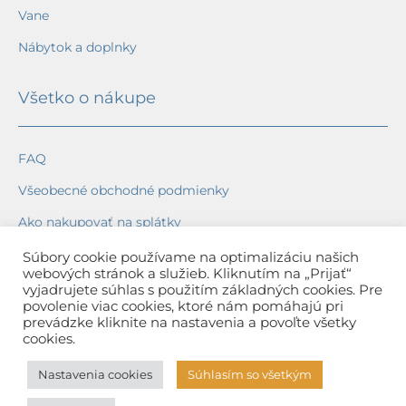
Vane
Nábytok a doplnky
Všetko o nákupe
FAQ
Všeobecné obchodné podmienky
Ako nakupovať na splátky
Ochrana osobných údajov
Súbory cookie používame na optimalizáciu našich
webových stránok a služieb. Kliknutím na „Prijať“
Reklamačný poriadok
vyjadrujete súhlas s použitím základných cookies. Pre
povolenie viac cookies, ktoré nám pomáhajú pri
Spôsob a cena dopravy
prevádzke kliknite na nastavenia a povoľte všetky
cookies.
Dodacie lehoty
Nastavenia cookies
Súhlasím so všetkým
Spôsob platby