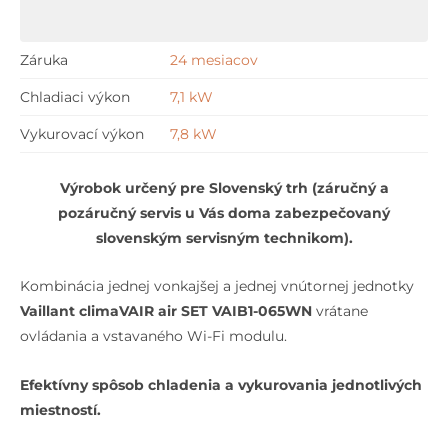
climaVAIR
air
Záruka
24 mesiacov
SET
Chladiaci výkon
7,1 kW
VAIB1-
065WN
Vykurovací výkon
7,8 kW
Výrobok určený pre Slovenský trh (záručný a
pozáručný servis u Vás doma zabezpečovaný
slovenským servisným technikom).
Kombinácia jednej vonkajšej a jednej vnútornej jednotky
Vaillant climaVAIR air SET VAIB1-065WN
vrátane
ovládania a vstavaného Wi-Fi modulu.
Efektívny spôsob chladenia a vykurovania jednotlivých
miestností.