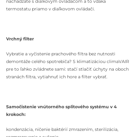
nachádzate s diaľkovým ovládačom a to vďaka
termostatu priamo v diaľkovom ovládači.
Vrchný filter
Vybratie a vyčistenie prachového filtra bez nutnosti
demontáže celého spotrebiča? S klimatizáciou climaVAIR
pre to ľahko zvládnete sami: stačí stlačiť úchyty na oboch
stranách filtra, vytiahnuť ich hore a filter vybrať.
Samočistenie vnútorného splitového systému v 4
krokoch:
kondenzácia, ničenie baktérií zmrazením, sterilizácia,