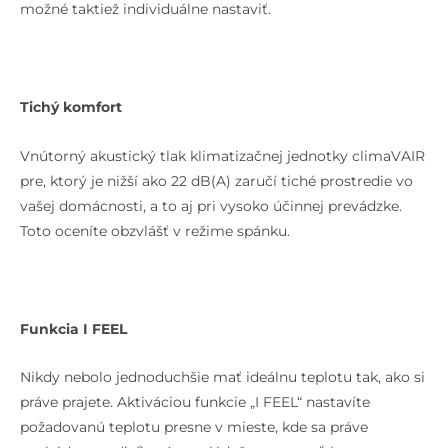
možné taktiež individuálne nastaviť.
Tichý komfort
Vnútorný akustický tlak klimatizačnej jednotky climaVAIR
pre, ktorý je nižší ako 22 dB(A) zaručí tiché prostredie vo
vašej domácnosti, a to aj pri vysoko účinnej prevádzke.
Toto oceníte obzvlášť v režime spánku.
Funkcia I FEEL
Nikdy nebolo jednoduchšie mať ideálnu teplotu tak, ako si
práve prajete. Aktiváciou funkcie „I FEEL“ nastavíte
požadovanú teplotu presne v mieste, kde sa práve