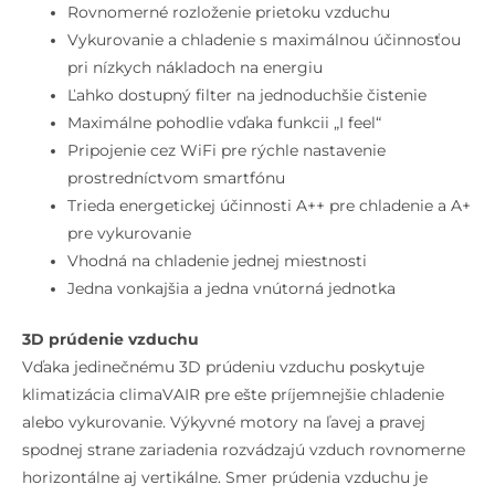
Rovnomerné rozloženie prietoku vzduchu
Vykurovanie a chladenie s maximálnou účinnosťou
pri nízkych nákladoch na energiu
Ľahko dostupný filter na jednoduchšie čistenie
Maximálne pohodlie vďaka funkcii „I feel“
Pripojenie cez WiFi pre rýchle nastavenie
prostredníctvom smartfónu
Trieda energetickej účinnosti A++ pre chladenie a A+
pre vykurovanie
Vhodná na chladenie jednej miestnosti
Jedna vonkajšia a jedna vnútorná jednotka
3D prúdenie vzduchu
Vďaka jedinečnému 3D prúdeniu vzduchu poskytuje
klimatizácia climaVAIR pre ešte príjemnejšie chladenie
alebo vykurovanie. Výkyvné motory na ľavej a pravej
spodnej strane zariadenia rozvádzajú vzduch rovnomerne
horizontálne aj vertikálne. Smer prúdenia vzduchu je