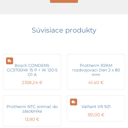
Súvisiace produkty
Bosch CONDENS
Protherm R2KM
GC5700iW 15 P + W 120-5
rozdvojovací člen 2 x 80
O1 A
mm
2358,24
€
41,40
€
Protherm NTC snímač do
Vaillant VR 921
zásobníka
351,00
€
13,90
€