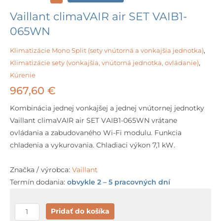
Vaillant climaVAIR air SET VAIB1-
065WN
Klimatizácie Mono Split (sety vnútorná a vonkajšia jednotka)
,
Klimatizácie sety (vonkajšia, vnútorná jednotka, ovládanie)
,
Kúrenie
967,60
€
Kombinácia jednej vonkajšej a jednej vnútornej jednotky
Vaillant climaVAIR air SET VAIB1-065WN vrátane
ovládania a zabudovaného Wi-Fi modulu. Funkcia
chladenia a vykurovania. Chladiaci výkon 7,1 kW.
Značka / výrobca:
Vaillant
Termín dodania:
obvykle 2 – 5 pracovných dní
množstvo
Pridať do košíka
Vaillant