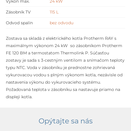
Výkon max.
24 kW
Zásobník TV
115 L
Odvod spalín
bez odvodu
Zostava sa skladá z elektrického kotla Protherm RAY s
maximálnym výkonom 24 kW so zásobníkom Protherm
FE 120 BM a termostatom Thermolink P. Súčasťou
zostavy je sada s 3-cestným ventilom a snímačom teploty
typu NTC. Voda v zásobníku je prednostne zohrievaná
vykurovacou vodou s plným výkonom kotla, nezávisle od
nastavenia výkonu do vykurovacieho systému.
Požadovaná teplota v zásobníku sa nastavuje priamo na
displeji kotla.
Opýtajte sa nás