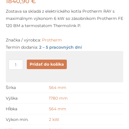
1840,90
€
Zostava sa skladá z elektrického kotla Protherm RAY s
maximálnym výkonom 6 kW so zásobníkom Protherm FE
120 BM a termostatom Thermolink P.
Značka / výrobca:
Protherm
Termín dodania:
2 – 5 pracovných dní
množstvo
Pridať do košíka
Protherm
RAY
24KE
Šírka
564 mm
+
Výška
1780 mm
FE120S
+
Hĺbka
564 mm
Thermolink
Výkon min.
2 kW
P