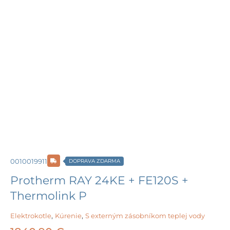
0010019911
DOPRAVA ZDARMA
Protherm RAY 24KE + FE120S +
Thermolink P
Elektrokotle
,
Kúrenie
,
S externým zásobníkom teplej vody