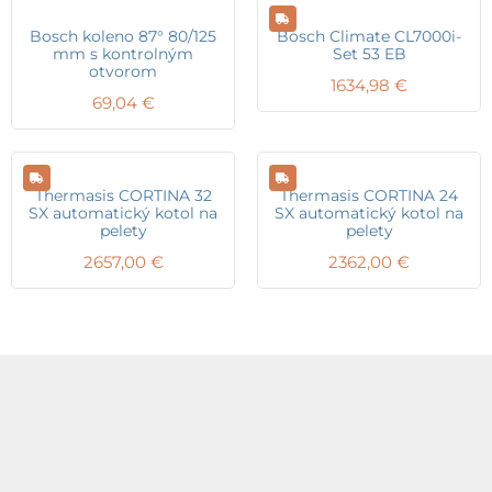
Bosch koleno 87° 80/125
Bosch Climate CL7000i-
mm s kontrolným
Set 53 EB
otvorom
1634,98
€
69,04
€
Thermasis CORTINA 32
Thermasis CORTINA 24
SX automatický kotol na
SX automatický kotol na
pelety
pelety
2657,00
€
2362,00
€