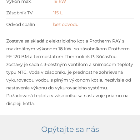
Výkon max.
18 kW
Zásobník TV
115 L
Odvod spalín
bez odvodu
Zostava sa skladá z elektrického kotla Protherm RAY s
maximálnym výkonom 18 kW so zásobníkom Protherm
FE 120 BM a termostatom Thermolink P. Súčasťou
zostavy je sada s 3-cestným ventilom a snímačom teploty
typu NTC. Voda v zásobníku je prednostne zohrievaná
vykurovacou vodou s plným výkonom kotla, nezávisle od
nastavenia výkonu do vykurovacieho systému.
Požadovaná teplota v zásobníku sa nastavuje priamo na
displeji kotla.
Opýtajte sa nás