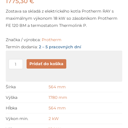
1775,30
€
Zostava sa skladá z elektrického kotla Protherm RAY s
maximálnym výkonom 18 kW so zásobníkom Protherm
FE 120 BM a termostatom Thermolink P.
Značka / výrobca:
Protherm
Termín dodania:
2 – 5 pracovných dní
množstvo
Pridať do košíka
Protherm
RAY
18KE
Šírka
564 mm
+
Výška
1780 mm
FE120S
+
Hĺbka
564 mm
Thermolink
Výkon min.
2 kW
P