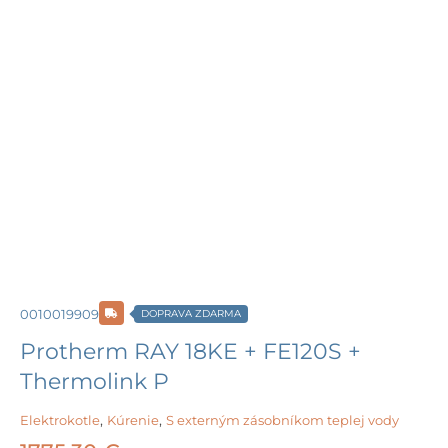
0010019909
DOPRAVA ZDARMA
Protherm RAY 18KE + FE120S +
Thermolink P
Elektrokotle
,
Kúrenie
,
S externým zásobníkom teplej vody