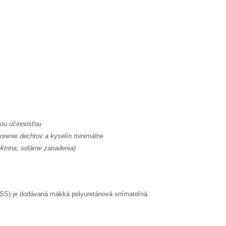
nou účinnosťou
vorenie dechtov a kyselín minimálne
rina, solárne zariadenia)
S) je dodávaná mäkká polyuretánová snímateľná