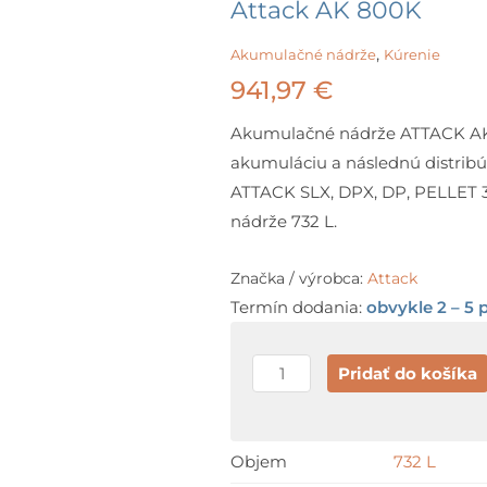
Attack AK 800K
,
Akumulačné nádrže
Kúrenie
941,97
€
Akumulačné nádrže ATTACK AK (č
akumuláciu a následnú distribú
ATTACK SLX, DPX, DP, PELLET
nádrže 732 L.
Značka / výrobca:
Attack
Termín dodania:
obvykle 2 – 5 
množstvo
Pridať do košíka
Attack
AK
800K
Objem
732 L