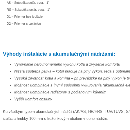
AS – Stúpačka solár. syst.
1″
RS – Spiatočka solár. syst.
1″
D1 – Priemer bez izolácie
D2 – Priemer s izoláciou
Výhody inštalácie s akumulačnými nádržami:
Vyrovnanie nerovnomerného výkonu kotla a zvýšenie komfortu
Nižšia spotreba paliva – kotol pracuje na plný výkon, teda s optimál
Vysoká životnosť kotla a komína – pri prevádzke na plný výkon je t
Možnosť kombinácie s inými spôsobmi vykurovania (akumulačná elekt
Možnosť kombinácie radiátorov s podlahovým kúrením
Vyšší komfort obsluhy
Ku všetkým typom akumulačných nádrží (AK/AS, HR/HRS, TUV/TUVS, S/S
izolácia hrúbky 100 mm s koženkovým obalom v cene nádrže.