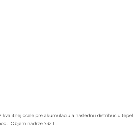
z kvalitnej ocele pre akumuláciu a následnú distribúciu tep
d.. Objem nádrže 732 L.