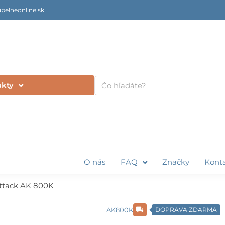
pelneonline.sk
Vyhľadať
ukty
O nás
FAQ
Značky
Kont
ttack AK 800K
AK800K
DOPRAVA ZDARMA