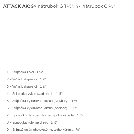
ATTACK AK:
9× nátrubok G 1 ½“, 4× nátrubok G ½“
1 – Stúpačka kotol
1 ½“
2 – Voľne k dispozícii
1 ½“
3 – Voľne k dispozícii
1 ½“
4 – Spiatočka vykurovací okruh
1 ½“
5 – Stúpačka vykurovací okruh (radiátory)
1 ½“
6 – Stúpačka vykurovací okruh (podlaha)
1 ½“
7 – Spiatočka plynový, olejový a peletový kotol
1 ½“
8 – Spiatočka kotol na drevo
1 ½“
9 – Snímač solárneho systému, alebo kúrenia
½“