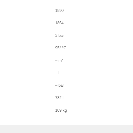
1890
1864
3 bar
95° °C
– m²
– l
– bar
732 l
109 kg