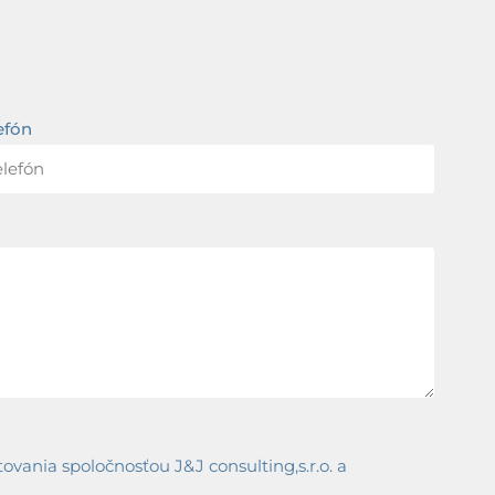
efón
ania spoločnosťou J&J consulting,s.r.o. a