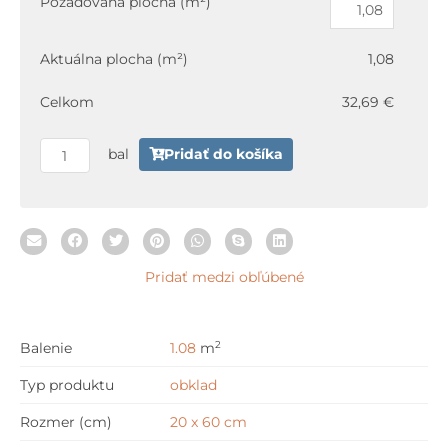
Požadovaná plocha (m²)
MAJOLIKA
WARVE146
Aktuálna plocha (m²)
1,08
20
x
Celkom
32,69 €
60
cm
bal
Pridať do košíka
Pridať medzi obľúbené
2
Balenie
1.08
m
Typ produktu
obklad
Rozmer (cm)
20 x 60 cm