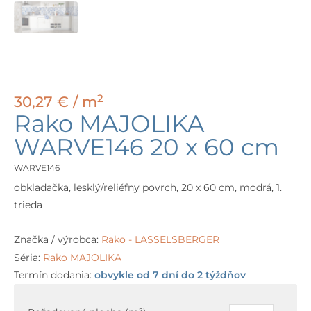
2
30,27
€
/ m
Rako MAJOLIKA
WARVE146 20 x 60 cm
WARVE146
obkladačka, lesklý/reliéfny povrch, 20 x 60 cm, modrá, 1.
trieda
Značka / výrobca:
Rako - LASSELSBERGER
Séria:
Rako MAJOLIKA
Termín dodania:
obvykle od 7 dní do 2 týždňov
množstvo
Rako