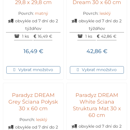
29,8 x 29,8 cm
Dream 30 x 60 cm
Povrch:
matný
Povrch:
lesklý
obvykle od 7 dní do 2
obvykle od 7 dní do 2
týždňov
týždňov
1 ks
16,49
€
1 ks
42,86
€
16,49
€
42,86
€
Vybrať množstvo
Vybrať množstvo
Paradyz DREAM
Paradyz DREAM
Grey Ściana Połysk
White Ściana
30 x 60 cm
Struktura Mat 30 x
60 cm
Povrch:
lesklý
obvykle od 7 dní do 2
obvykle od 7 dní do 2