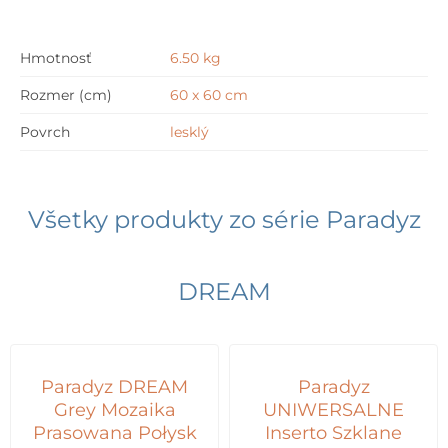
60
cm
Hmotnosť
6.50 kg
Rozmer (cm)
60 x 60 cm
Povrch
lesklý
Všetky produkty zo série
Paradyz
DREAM
Paradyz DREAM
Paradyz
Grey Mozaika
UNIWERSALNE
Prasowana Połysk
Inserto Szklane