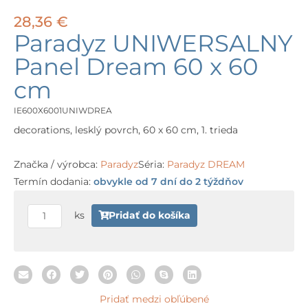
28,36
€
Paradyz UNIWERSALNY
Panel Dream 60 x 60
cm
IE600X6001UNIWDREA
decorations, lesklý povrch, 60 x 60 cm, 1. trieda
Značka / výrobca:
Paradyz
Séria:
Paradyz DREAM
Termín dodania:
obvykle od 7 dní do 2 týždňov
množstvo
Paradyz
ks
Pridať do košíka
UNIWERSALNY
Panel
Dream
60
Pridať medzi obľúbené
x