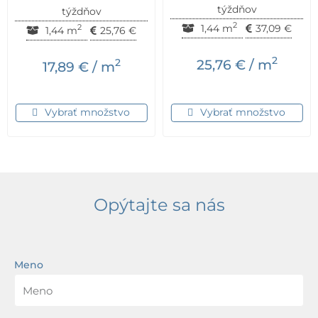
týždňov
týždňov
2
1,44 m
37,09
€
2
1,44 m
25,76
€
2
2
25,76
€
/ m
17,89
€
/ m
Vybrať množstvo
Vybrať množstvo
Opýtajte sa nás
Meno