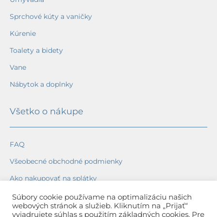
Sprchové kúty a vaničky
Kúrenie
Toalety a bidety
Vane
Nábytok a doplnky
Všetko o nákupe
FAQ
Všeobecné obchodné podmienky
Ako nakupovať na splátky
Ochrana osobných údajov
Súbory cookie používame na optimalizáciu našich
webových stránok a služieb. Kliknutím na „Prijať“
Reklamačný poriadok
vyjadrujete súhlas s použitím základných cookies. Pre