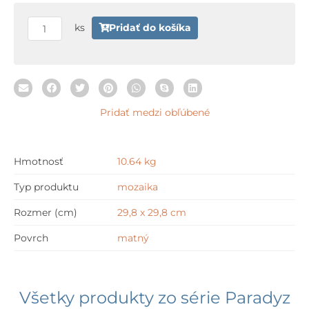
množstvo
Paradyz
ks
Pridať do košíka
UNIWERSALNA
Mozaika
Szklana
Gold
Pridať medzi obľúbené
Mix
29,8
x
Hmotnosť
10.64 kg
29,8
cm
Typ produktu
mozaika
Rozmer (cm)
29,8 x 29,8 cm
Povrch
matný
Všetky produkty zo série
Paradyz