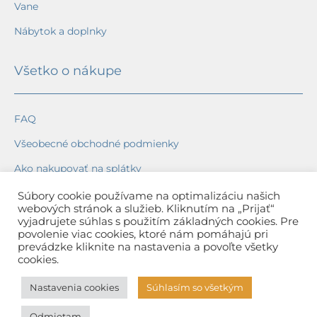
Vane
Nábytok a doplnky
Všetko o nákupe
FAQ
Všeobecné obchodné podmienky
Ako nakupovať na splátky
Ochrana osobných údajov
Súbory cookie používame na optimalizáciu našich
webových stránok a služieb. Kliknutím na „Prijať“
Reklamačný poriadok
vyjadrujete súhlas s použitím základných cookies. Pre
povolenie viac cookies, ktoré nám pomáhajú pri
Spôsob a cena dopravy
prevádzke kliknite na nastavenia a povoľte všetky
cookies.
Dodacie lehoty
Nastavenia cookies
Súhlasím so všetkým
Spôsob platby
Odmietam