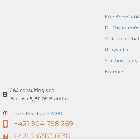
Kúpeľňové obkl
Dlažby interiér
Vodovodné bat
Umývadlá
Sprchové kúty 
Kúrenie
J&J consulting s.r.o.
Bottova 5, 811 09 Bratislava
Po – Pia: 8:00 – 17:00
+421 904 798 269
+421 2 6383 0138