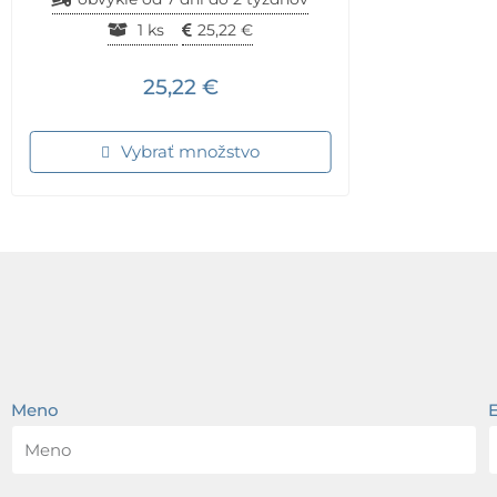
1 ks
25,22
€
25,22
€
Vybrať množstvo
Meno