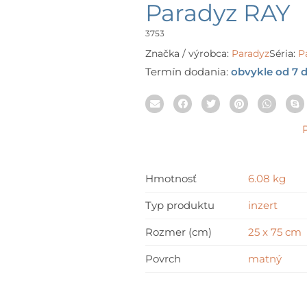
Paradyz RAY
3753
Značka / výrobca:
Paradyz
Séria:
P
Termín dodania:
obvykle od 7 d
Hmotnosť
6.08 kg
Typ produktu
inzert
Rozmer (cm)
25 x 75 cm
Povrch
matný