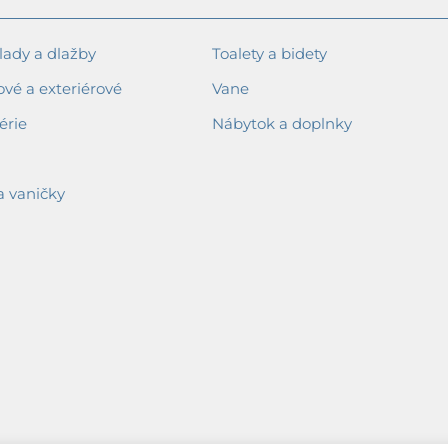
ady a dlažby
Toalety a bidety
ové a exteriérové
Vane
érie
Nábytok a doplnky
a vaničky