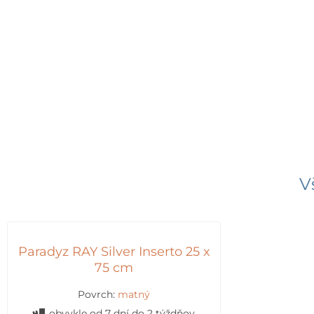
V
Paradyz RAY Silver Inserto 25 x
75 cm
Povrch:
matný
obvykle od 7 dní do 2 týždňov