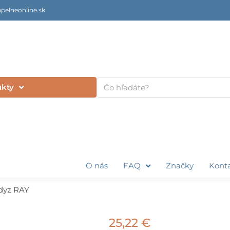
pelneonline.sk
Vyhľadať
ukty
O nás
FAQ
Značky
Kont
dyz RAY
25,22
€