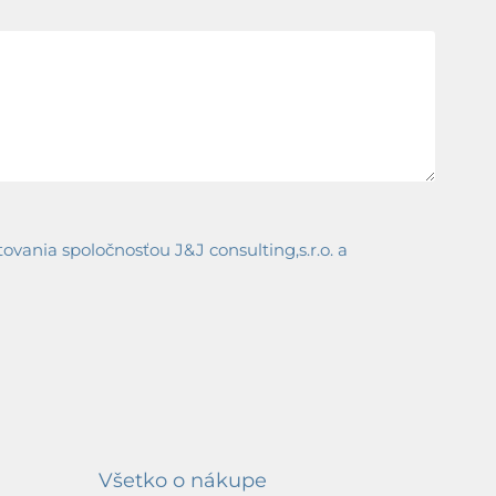
ania spoločnosťou J&J consulting,s.r.o. a
Všetko o nákupe