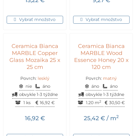
15,22
€
9,27
€
Vybrať množstvo
Vybrať množstvo
Ceramica Bianca
Ceramica Bianca
MARBLE Copper
MARBLE Wood
Glass Mozaika 25 x
Essence Honey 20 x
25 cm
120 cm
Povrch:
lesklý
Povrch:
matný
nie
áno
áno
áno
obvykle 1-3 týždne
obvykle 1-3 týždne
2
1 ks
16,92
€
1.20 m
30,50
€
2
16,92
€
25,42
€
/ m