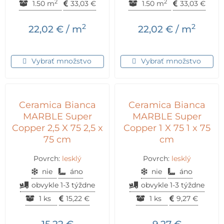
2
2
1.50 m
33,03
€
1.50 m
33,03
€
2
2
22,02
€
/ m
22,02
€
/ m
Vybrať množstvo
Vybrať množstvo
Ceramica Bianca
Ceramica Bianca
MARBLE Super
MARBLE Super
Copper 2,5 X 75 2,5 x
Copper 1 X 75 1 x 75
75 cm
cm
Povrch:
lesklý
Povrch:
lesklý
nie
áno
nie
áno
obvykle 1-3 týždne
obvykle 1-3 týždne
1 ks
15,22
€
1 ks
9,27
€