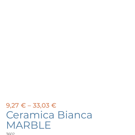
Price
9,27
€
–
33,03
€
range:
Ceramica Bianca
9,27 €
MARBLE
through
33,03 €
3602