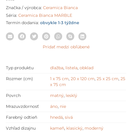
Značka / výrobca:
Ceramica Bianca
Séria:
Ceramica Bianca MARBLE
Termín dodania:
obvykle 1-3 týždne
Pridať medzi obľúbené
Typ produktu
dlažba
,
listela
,
obklad
Rozmer (cm)
1 x 75 cm
,
20 x 120 cm
,
25 x 25 cm
,
25
x 75 cm
Povrch
matný
,
lesklý
Mrazuvzdornosť
áno
,
nie
Farebný odtieň
hnedá
,
sivá
Vzhľad dizajnu
kameň
,
klasický
,
moderný