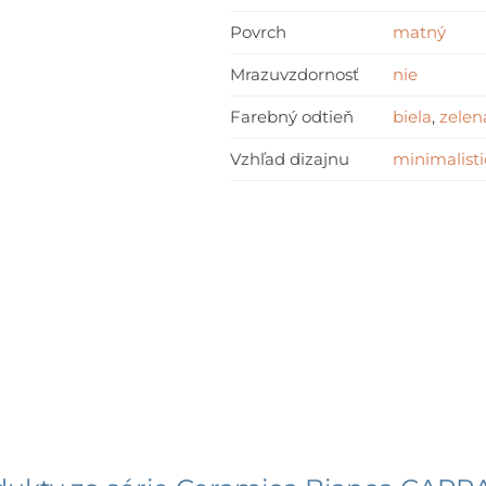
x
Povrch
matný
25
cm
Mrazuvzdornosť
nie
Farebný odtieň
biela
,
zelen
Vzhľad dizajnu
minimalisti