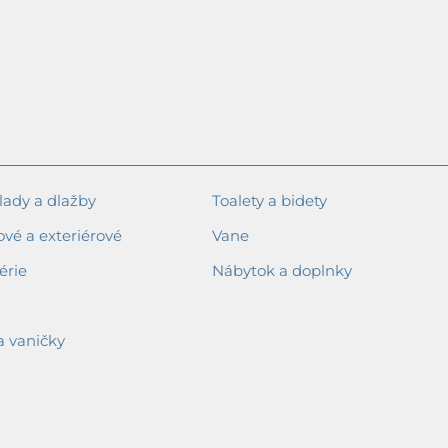
ady a dlažby
Toalety a bidety
ové a exteriérové
Vane
érie
Nábytok a doplnky
a vaničky