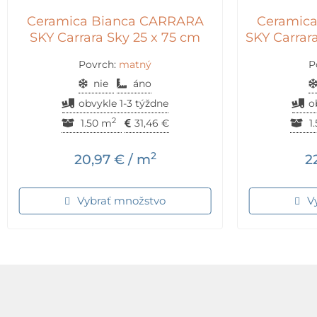
Ceramica Bianca CARRARA
Ceramic
SKY Carrara Sky 25 x 75 cm
SKY Carrara
Povrch:
matný
P
nie
áno
obvykle 1-3 týždne
o
2
1.50 m
31,46
€
1
2
20,97
€
/ m
2
Vybrať množstvo
V