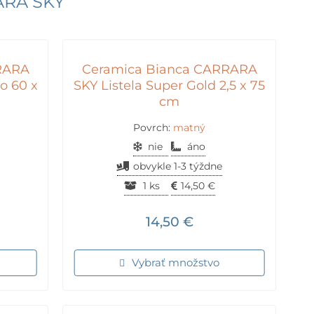
ARA SKY
RARA
Ceramica Bianca CARRARA
o 60 x
SKY Listela Super Gold 2,5 x 75
cm
Povrch:
matný
nie
áno
obvykle 1-3 týždne
1 ks
14,50
€
14,50
€
Vybrať množstvo