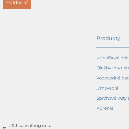
Odoslať
Produkty
Kúpeľňové obkl
Dlažby interiér
Vodovodné bat
Umývadlá
Sprchové kúty 
Kúrenie
J&J consulting s.r.o.