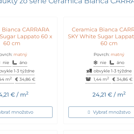
dukty zo série
Ceramica Bianca CARR
a Bianca CARRARA
Ceramica Bianca CAR
 Sugar Lappato 60 x
SKY White Sugar Lappat
60 cm
60 cm
ovrch:
matný
Povrch:
matný
nie
áno
nie
áno
bvykle 1-3 týždne
obvykle 1-3 týždne
2
2
,44 m
34,86
€
1,44 m
34,86
€
2
2
4,21
€
/ m
24,21
€
/ m
ybrať množstvo
Vybrať množstvo