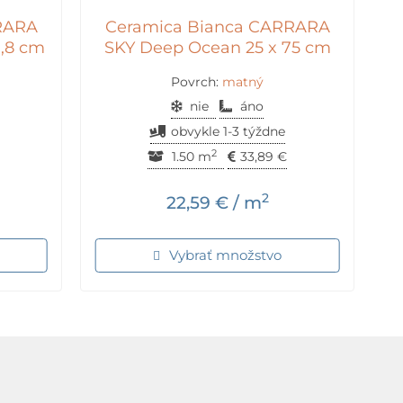
RARA
Ceramica Bianca CARRARA
1,8 cm
SKY Deep Ocean 25 x 75 cm
Povrch:
matný
nie
áno
obvykle 1-3 týždne
2
1.50 m
33,89
€
2
22,59
€
/ m
Vybrať množstvo