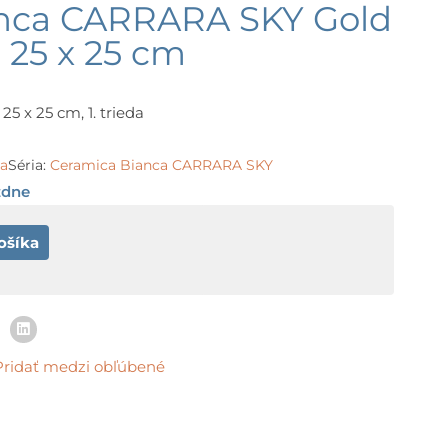
nca CARRARA SKY Gold
 25 x 25 cm
25 x 25 cm, 1. trieda
ca
Séria:
Ceramica Bianca CARRARA SKY
ždne
ošíka
Pridať medzi obľúbené