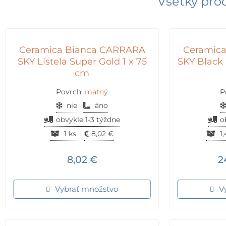
Všetky pro
Ceramica Bianca CARRARA
Ceramic
SKY Listela Super Gold 1 x 75
SKY Black
cm
Povrch:
matný
P
nie
áno
obvykle 1-3 týždne
o
1 ks
8,02
€
1
8,02
€
2
Vybrať množstvo
V