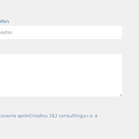
efón
ania spoločnosťou J&J consulting,s.r.o. a