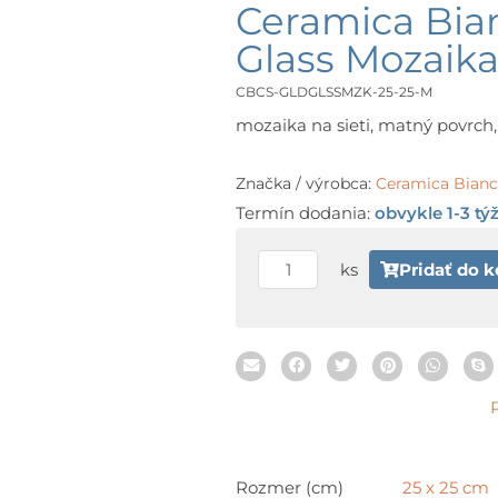
Ceramica Bia
Glass Mozaika
CBCS-GLDGLSSMZK-25-25-M
mozaika na sieti, matný povrch, 
Značka / výrobca:
Ceramica Bian
Termín dodania:
obvykle 1-3 tý
množstvo
ks
Pridať do k
Ceramica
Bianca
CARRARA
SKY
Gold
Glass
Mozaika
25
Rozmer (cm)
25 x 25 cm