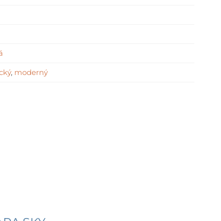
á
cký
,
moderný