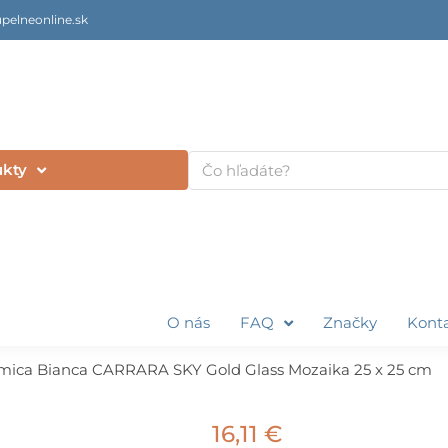
pelneonline.sk
Vyhľadať
ukty
O nás
FAQ
Značky
Kont
mica Bianca CARRARA SKY Gold Glass Mozaika 25 x 25 cm
16,11
€