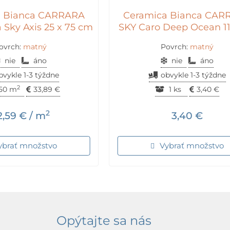
a Bianca CARRARA
Ceramica Bianca CAR
 Sky Axis 25 x 75 cm
SKY Caro Deep Ocean 1
ovrch:
matný
Povrch:
matný
nie
áno
nie
áno
bvykle 1-3 týždne
obvykle 1-3 týždne
2
.50 m
33,89
€
1 ks
3,40
€
2
2,59
€
/ m
3,40
€
ybrať množstvo
Vybrať množstvo
Opýtajte sa nás