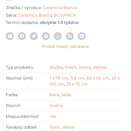
Značka / výrobca:
Ceramica Bianca
Séria:
Ceramica Bianca BOTANICA
Termín dodania:
obvykle 1-3 týždne
Pridať medzi obľúbené
Typ produktu
dlažba
,
inzert
,
listela
,
obklad
Rozmer (cm)
1 x 75 cm
,
11,8 cm
,
60 x 60 cm
,
20 x
120 cm
,
25 x 75 cm
Farba
biela
,
šedá
Povrch
matný
Mrazuvzdornosť
nie
Farebný odtieň
biela
,
zelená