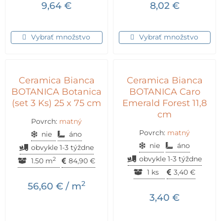
9,64
€
8,02
€
Vybrať množstvo
Vybrať množstvo
Ceramica Bianca
Ceramica Bianca
BOTANICA Botanica
BOTANICA Caro
(set 3 Ks) 25 x 75 cm
Emerald Forest 11,8
cm
Povrch:
matný
Povrch:
matný
nie
áno
nie
áno
obvykle 1-3 týždne
obvykle 1-3 týždne
2
1.50 m
84,90
€
1 ks
3,40
€
2
56,60
€
/ m
3,40
€