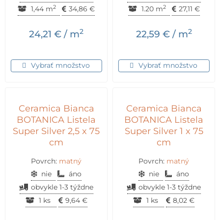
2
2
1,44 m
34,86
€
1.20 m
27,11
€
2
2
24,21
€
/ m
22,59
€
/ m
Vybrať množstvo
Vybrať množstvo
Ceramica Bianca
Ceramica Bianca
BOTANICA Listela
BOTANICA Listela
Super Silver 2,5 x 75
Super Silver 1 x 75
cm
cm
Povrch:
matný
Povrch:
matný
nie
áno
nie
áno
obvykle 1-3 týždne
obvykle 1-3 týždne
1 ks
9,64
€
1 ks
8,02
€