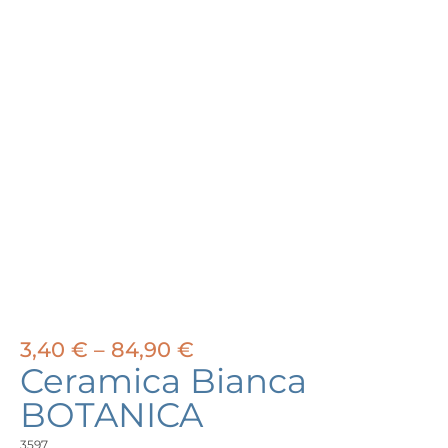
Price
3,40
€
–
84,90
€
range:
Ceramica Bianca
3,40 €
BOTANICA
through
84,90 €
3597