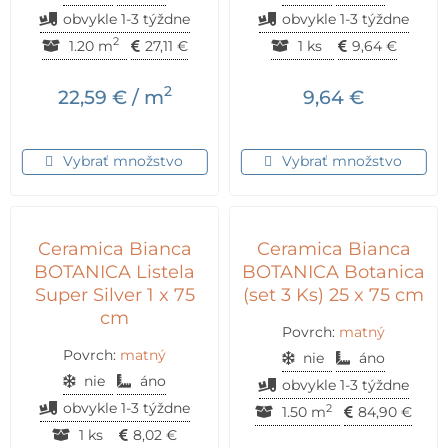
obvykle 1-3 týždne
obvykle 1-3 týždne
2
1.20 m
27,11
€
1 ks
9,64
€
2
22,59
€
/ m
9,64
€
Vybrať množstvo
Vybrať množstvo
Ceramica Bianca
Ceramica Bianca
BOTANICA Listela
BOTANICA Botanica
Super Silver 1 x 75
(set 3 Ks) 25 x 75 cm
cm
Povrch:
matný
Povrch:
matný
nie
áno
nie
áno
obvykle 1-3 týždne
obvykle 1-3 týždne
2
1.50 m
84,90
€
1 ks
8,02
€