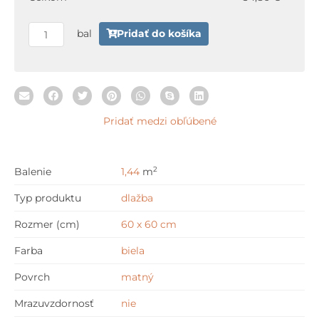
Lappato
60
bal
Pridať do košíka
x
60
cm
Pridať medzi obľúbené
2
Balenie
1,44
m
Typ produktu
dlažba
Rozmer (cm)
60 x 60 cm
Farba
biela
Povrch
matný
Mrazuvzdornosť
nie