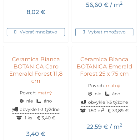
2
56,60
€
/ m
8,02
€
Vybrať množstvo
Vybrať množstvo
Ceramica Bianca
Ceramica Bianca
BOTANICA Caro
BOTANICA Emerald
Emerald Forest 11,8
Forest 25 x 75 cm
cm
Povrch:
matný
Povrch:
matný
nie
áno
nie
áno
obvykle 1-3 týždne
obvykle 1-3 týždne
2
1.50 m
33,89
€
1 ks
3,40
€
2
22,59
€
/ m
3,40
€