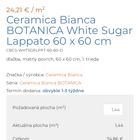
2
24,21
€
/ m
Ceramica Bianca
BOTANICA White Sugar
Lappato 60 x 60 cm
CBCS-WHTSGRLPPT-60-60-D
dlažba, matný povrch, 60 x 60 cm, 1. trieda
Značka / výrobca:
Ceramica Bianca
Séria:
Ceramica Bianca BOTANICA
Termín dodania:
obvykle 1-3 týždne
množstvo
Ceramica
Požadovaná plocha (m²)
Bianca
BOTANICA
Aktuálna plocha (m²)
1,44
White
Sugar
Celkom
34,86 €