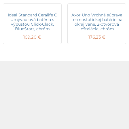
Ideal Standard Ceralife C
Axor Uno Vrchná súprava
Umývadlová batéria s
termostatickej batérie na
výpusťou Click-Clack,
okraj vane, 2-otvorová
BlueStart, chróm
inštalácia, chróm
109,20
€
176,23
€