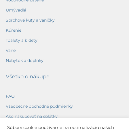
Vodovodné batérie
Umývadlá
Sprchové kúty a vaničky
Kúrenie
Toalety a bidety
Vane
Nábytok a doplnky
Všetko o nákupe
FAQ
Všeobecné obchodné podmienky
Ako nakupovať na splátky
Ochrana osobných údajov
Súbory cookie používame na optimalizáciu našich