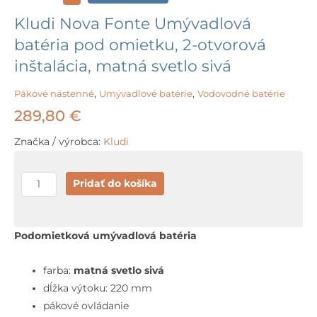
Kludi Nova Fonte Umývadlová
batéria pod omietku, 2-otvorová
inštalácia, matná svetlo sivá
Pákové nástenné
,
Umývadlové batérie
,
Vodovodné batérie
289,80
€
Značka / výrobca:
Kludi
množstvo
Pridať do košíka
Kludi
Nova
Fonte
Podomietková umývadlová batéria
Umývadlová
batéria
farba:
matná svetlo sivá
pod
dĺžka výtoku: 220 mm
omietku,
pákové ovládanie