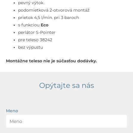
2-
pevný výtok
otvorová
podomietková 2-otvorová montáž
inštalácia,
prietok 4,5 l/min. pri 3 baroch
matná
s funkciou
Eco
svetlo
perlátor S-Pointer
sivá
pre teleso 38242
bez výpustu
Montážne teleso nie je súčasťou dodávky.
Opýtajte sa nás
Meno