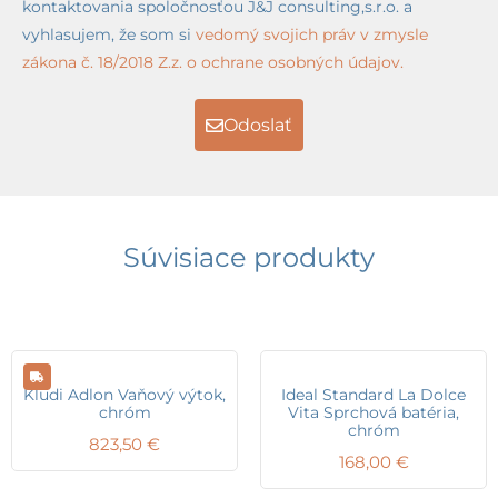
kontaktovania spoločnosťou J&J consulting,s.r.o. a
vyhlasujem, že som si
vedomý svojich práv v zmysle
zákona č. 18/2018 Z.z. o ochrane osobných údajov.
Odoslať
Súvisiace produkty
Kludi Adlon Vaňový výtok,
Ideal Standard La Dolce
chróm
Vita Sprchová batéria,
chróm
823,50
€
168,00
€