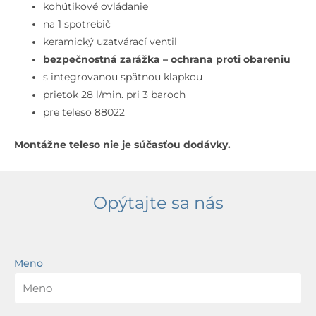
omietku,
kohútikové ovládanie
kefované
na 1 spotrebič
zlato
keramický uzatvárací ventil
bezpečnostná zarážka – ochrana proti obareniu
s integrovanou spätnou klapkou
prietok 28 l/min. pri 3 baroch
pre teleso 88022
Montážne teleso nie je súčasťou dodávky.
Opýtajte sa nás
Meno