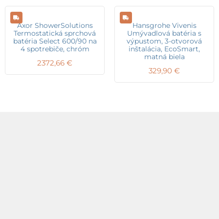
Axor ShowerSolutions
Hansgrohe Vivenis
Termostatická sprchová
Umývadlová batéria s
batéria Select 600/90 na
výpustom, 3-otvorová
4 spotrebiče, chróm
inštalácia, EcoSmart,
matná biela
2372,66
€
329,90
€