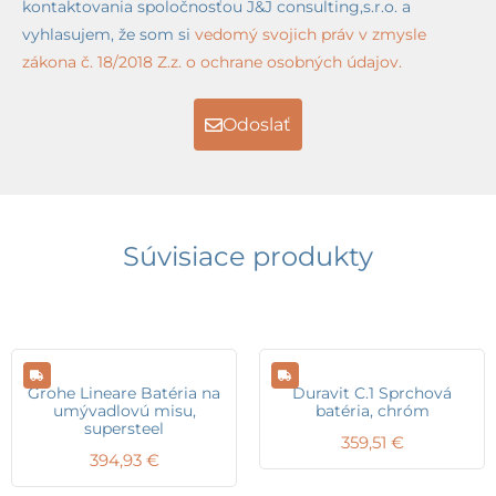
kontaktovania spoločnosťou J&J consulting,s.r.o. a
vyhlasujem, že som si
vedomý svojich práv v zmysle
zákona č. 18/2018 Z.z. o ochrane osobných údajov.
Odoslať
Súvisiace produkty
Grohe Lineare Batéria na
Duravit C.1 Sprchová
umývadlovú misu,
batéria, chróm
supersteel
359,51
€
394,93
€