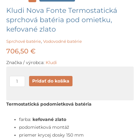
Kludi Nova Fonte Termostatická
sprchová batéria pod omietku,
kefované zlato
Sprchové batérie
,
Vodovodné batérie
706,50
€
Značka / výrobca:
Kludi
množstvo
Pridať do košíka
Kludi
Nova
Fonte
Termostatická podomietková batéria
Termostatická
sprchová
farba:
kefované zlato
batéria
podomietková montáž
pod
priemer krycej dosky 150 mm